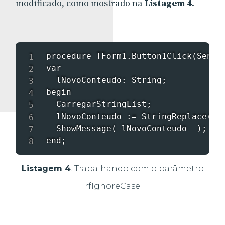
modificado, como mostrado na
Listagem 4
.
procedure TForm1.Button1Click(Sender
var

  lNovoConteudo: String;

begin

  CarregarStringList;

  lNovoConteudo := StringReplace(pLi
  ShowMessage( lNovoConteudo  );

end;
Listagem 4
. Trabalhando com o parâmetro
rfIgnoreCase