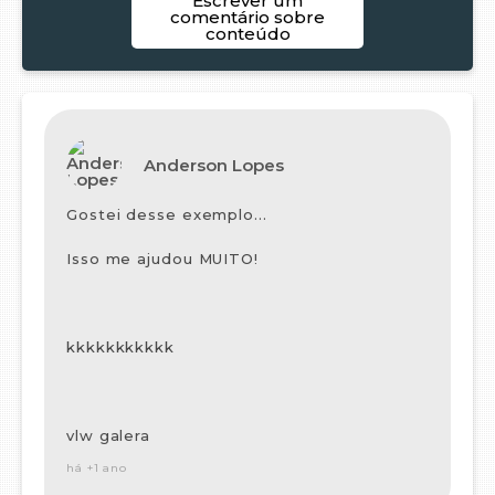
Escrever um
comentário sobre
conteúdo
Anderson Lopes
Gostei desse exemplo...
Isso me ajudou MUITO!
kkkkkkkkkkk
vlw galera
há +1 ano