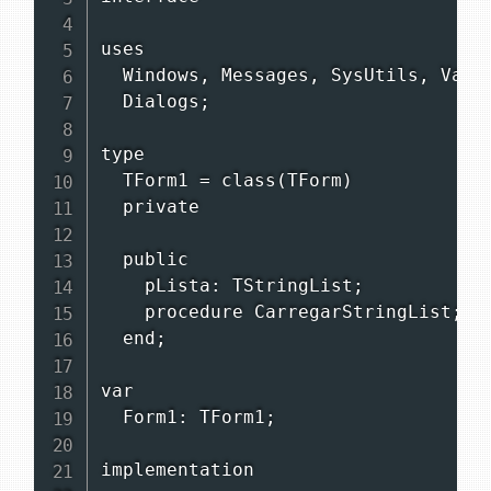
uses

  Windows, Messages, SysUtils, Varia
  Dialogs;

type

  TForm1 = class(TForm)

  private

  public

    pLista: TStringList;

    procedure CarregarStringList;

  end;

var

  Form1: TForm1;

implementation
