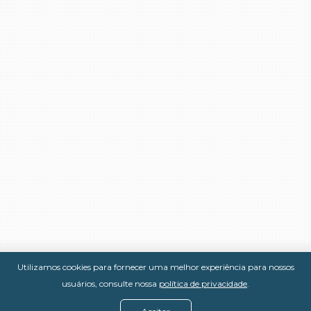
Utilizamos cookies para fornecer uma melhor experiência para nossos
usuários, consulte nossa
política de privacidade
.