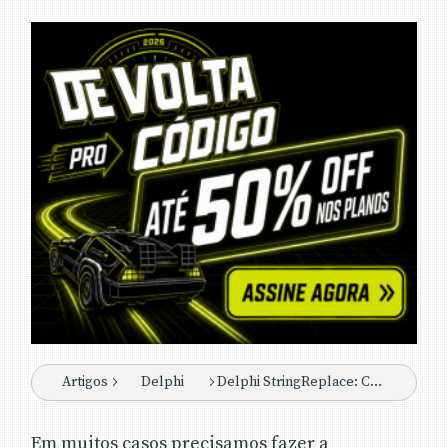
Artigos
Delphi
Delphi StringReplace: Como utilizar a função StringReplace no Delphi
Em muitos casos precisamos fazer a