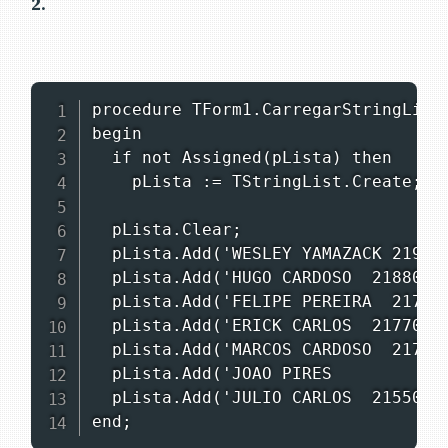
2
.
procedure TForm1.CarregarStringList;
begin

  if not Assigned(pLista) then

    pLista := TStringList.Create;

  pLista.Clear;

  pLista.Add('WESLEY YAMAZACK 219900
  pLista.Add('HUGO CARDOSO  21880000
  pLista.Add('FELIPE PEREIRA  217700
  pLista.Add('ERICK CARLOS  21770000
  pLista.Add('MARCOS CARDOSO  217700
  pLista.Add('JOAO PIRES          21
  pLista.Add('JULIO CARLOS  21550000
end;