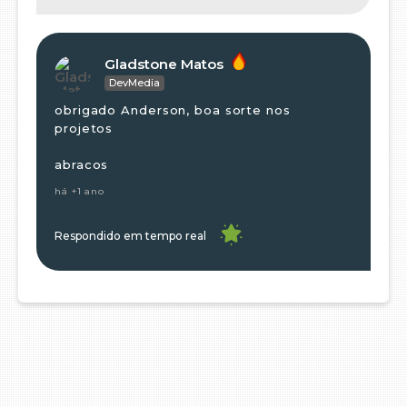
Gladstone Matos
DevMedia
obrigado Anderson, boa sorte nos
projetos
abracos
há +1 ano
Respondido em tempo real