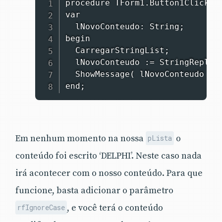
procedure TForm1.Button1Click(Se
var

  lNovoConteudo: String;

begin

  CarregarStringList;

  lNovoConteudo := StringReplace
  ShowMessage( lNovoConteudo  );
end;
Em nenhum momento na nossa
o
pLista
conteúdo foi escrito ‘DELPHI’. Neste caso nada
irá acontecer com o nosso conteúdo. Para que
funcione, basta adicionar o parâmetro
, e você terá o conteúdo
rfIgnoreCase