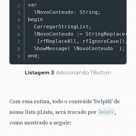
var

  lNovoConteudo: String;

begin

  CarregarStringList;

  lNovoConteudo := StringReplace(pLi
   [rfReplaceAll, rfIgnoreCase]);

  ShowMessage( lNovoConteudo  );

end;
Listagem 3
. Adicionando TButton
Com essa rotina, todo o conteúdo 'DelpHi' de
nossa lista pLista, será trocado por
,
Delphi
como mostrado a seguir: