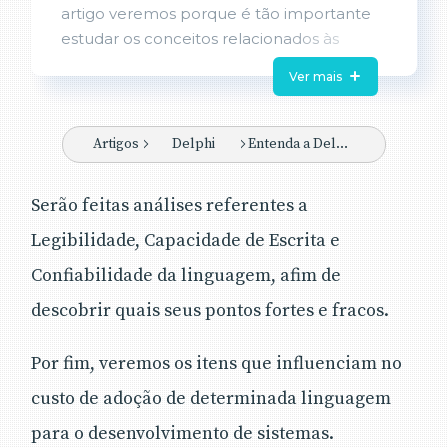
artigo veremos porque é tão importante
estudar os conceitos relacionados às
linguagens de programação. Além disso,
Ver mais
iremos fazer uma análise completa da
Delphi
Language através de uma lista de
critérios pelos quais podemos fazer um
Artigos
Delphi
Entenda a Delphi Language
julgamento da linguagem.
Serão feitas análises referentes a
Legibilidade, Capacidade de Escrita e
Confiabilidade da linguagem, afim de
descobrir quais seus pontos fortes e fracos.
Por fim, veremos os itens que influenciam no
custo de adoção de determinada linguagem
para o desenvolvimento de sistemas.