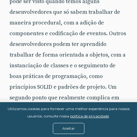
pode ser visto quando temos alguns
desenvolvedores que só sabem trabalhar de
maneira procedural, com a adição de
componentes e codificação de eventos. Outros
desenvolvedores podem ter aprendido
trabalhar de forma orientada a objetos, com a
instanciação de classes e o seguimento de
boas práticas de programação, como
princípios SOLID e padrões de projeto. Um
segundo ponto que realmente complica em
termos de simplicidade de uma linguagem de
Utilizamos cookies para fornecer uma melhor experiência para nossos
usuários, consulte nossa
política de privacidade
.
programação é o fato de ela ter diversas
Aceitar
maneiras de realizar uma única tarefa. Por