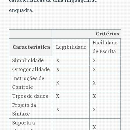
características de uma linguagem se
enquadra.
Critérios
Facilidade
Característica
Legibilidade
Co
de Escrita
Simplicidade
X
X
X
Ortogonalidade
X
X
X
Instruções de
X
X
X
Controle
Tipos de dados
X
X
X
Projeto da
X
X
X
Sintaxe
Suporta a
X
X