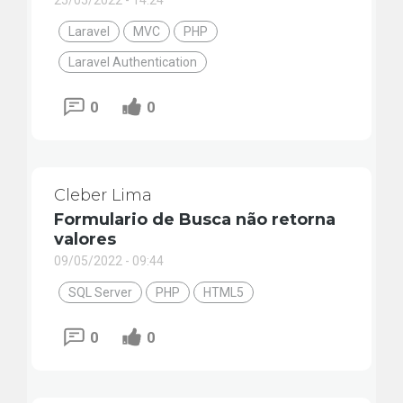
25/05/2022 - 14:24
Laravel
MVC
PHP
Laravel Authentication
0
0
Cleber Lima
Formulario de Busca não retorna
valores
09/05/2022 - 09:44
SQL Server
PHP
HTML5
0
0