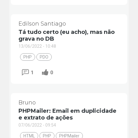
Edilson Santiago
Tá tudo certo (eu acho), mas não
grava no DB
13/06/2022 - 10:48
PHP
PDO
1
0
Bruno
PHPMailer: Email em duplicidade
e extrato de ações
07/06/2022 - 09:54
HTML
PHP
PHPMailer