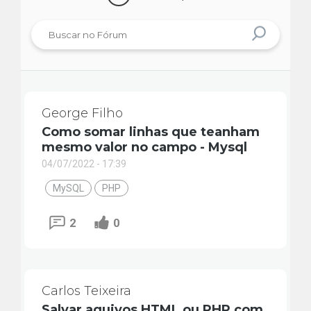
George Filho
Como somar linhas que teanham
mesmo valor no campo - Mysql
04/07/2022 - 17:39
MySQL
PHP
2
0
Carlos Teixeira
Salvar aquivos HTML ou PHP com