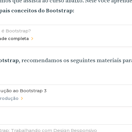
imos que assista ao curso abaixo. Nele você aprend
pais conceitos do Bootstrap
:
 é Bootstrap?
rade completa
ootstrap
, recomendamos os seguintes materiais par
dução ao Bootstrap 3
trodução
trap: Trabalhando com Design Responsivo