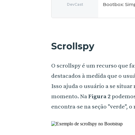
Bootbox: Simp
DevCast
Scrollspy
O scrollspy é um recurso que 
destacados à medida que o usuá
Isso ajuda o usuário a se situa
momento. Na
Figura 2
podemos 
encontra-se na seção "verde", o