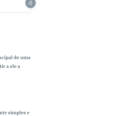
ncipal de uma
r a ele a
nte simples e