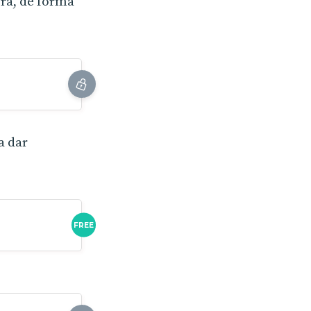
erá, de forma
a dar
FREE