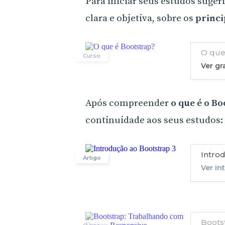
Para iniciar seus estudos suger
clara e objetiva, sobre os
princi
O que
Curso
Ver g
Após compreender
o que é o B
continuidade aos seus estudos:
Intro
Artigo
Ver in
Boots