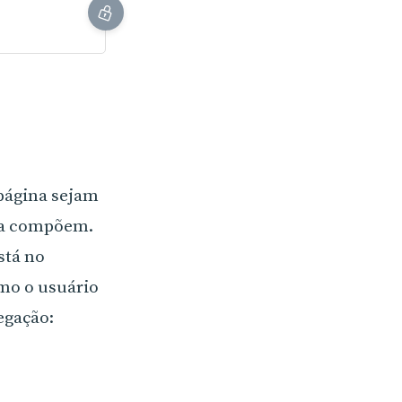
página sejam
e a compõem.
stá no
mo o usuário
egação: