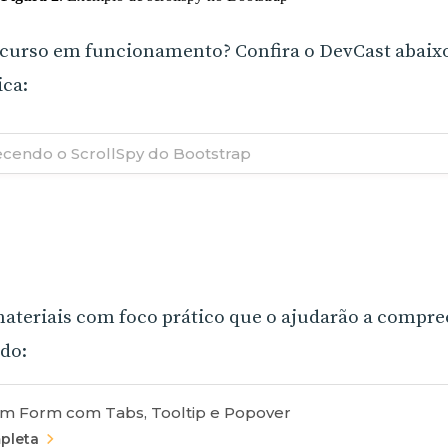
recurso em funcionamento? Confira o DevCast abai
ica:
cendo o ScrollSpy do Bootstrap
materiais com foco prático que o ajudarão a compr
ado:
m Form com Tabs, Tooltip e Popover
pleta