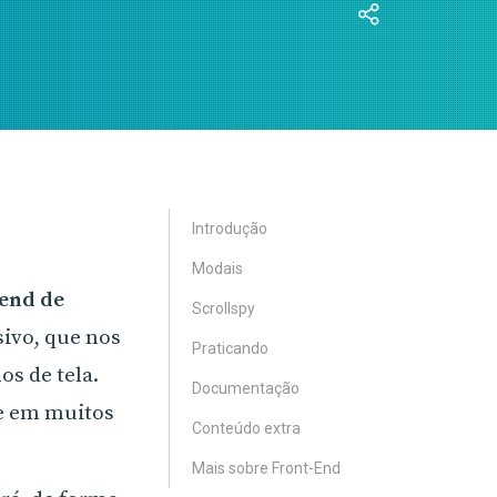
Introdução
Modais
end de
Scrollspy
sivo, que nos
Praticando
s de tela.
Documentação
ue em muitos
Conteúdo extra
Mais sobre Front-End