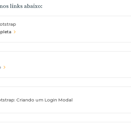
nos links abaixo:
otstrap
pleta
o
tstrap: Criando um Login Modal