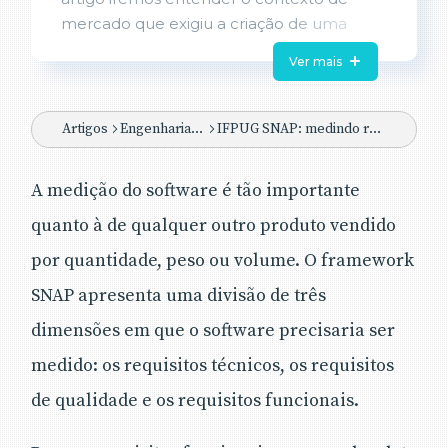
mercado que exigiu a criação de uma
nova metodologia de metrificação não
Ver mais
funcional. Será explicado o que são os
requisitos não funcionais e suas principais
categorias na visão da ISO e do IFPUG.
Artigos
Engenharia de Software
IFPUG SNAP: medindo requisitos não funcionais
Na sequência, veremos os principais objetivos e
benefícios do SNAP e conheceremos a
A medição do software é tão importante
metodologia em si. Finalizando, veremos um
quanto à de qualquer outro produto vendido
exemplo simples, porém completo de uma
contagem não funcional e iremos analisar as
por quantidade, peso ou volume. O framework
conclusões sobre o que foi exposto neste
SNAP apresenta uma divisão de três
trabalho.
dimensões em que o software precisaria ser
A medição do escopo serve de base para
geração da maior parte das métricas do ciclo de
medido: os requisitos técnicos, os requisitos
vida do desenvolvimento de software. A
de qualidade e os requisitos funcionais.
utilização do tamanho não funcional como
parte do escopo medido, permitirá uma melhor