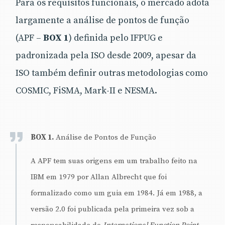
Para os requisitos funcionais, o mercado adota
adequação das estimativas, principalmente em
métricas relacionadas a esforço e custo.
largamente a análise de pontos de função
(APF –
BOX 1
) definida pelo IFPUG e
padronizada pela ISO desde 2009, apesar da
ISO também definir outras metodologias como
COSMIC, FiSMA, Mark-II e NESMA.
BOX 1.
Análise de Pontos de Função
A APF tem suas origens em um trabalho feito na
IBM em 1979 por Allan Albrecht que foi
formalizado como um guia em 1984. Já em 1988, a
versão 2.0 foi publicada pela primeira vez sob a