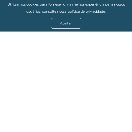
Utilizamos cookies para fornecer uma melhor experiência para nossos
usuários, consulte nossa
política de privacidade
.
Aceitar
Menu
Assine agora
Casos de sucesso
Baixe nosso e-book
Quem somos
FAQ - Fale conosco
Política de privacidade
Termos de uso
Política de estorno
DevMedia: 08.401.613/0001-42
Rua Victor Civita, 66 - Salas 306, 307 e 308 -
Jacarepaguá
Rio de Janeiro - RJ, 22775-044