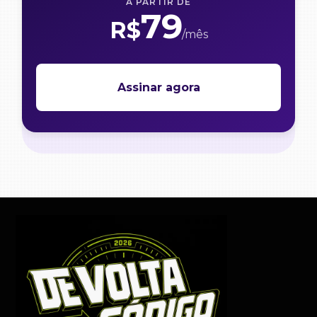
A PARTIR DE
79
R$
/mês
Assinar agora