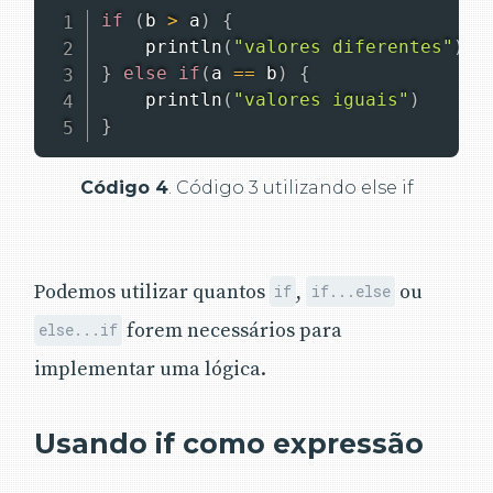
if
(
b 
>
 a
)
{
println
(
"valores diferentes"
)
}
else
if
(
a 
==
 b
)
{
println
(
"valores iguais"
)
}
Código 4
. Código 3 utilizando else if
Podemos utilizar quantos
,
ou
if
if...else
forem necessários para
else...if
implementar uma lógica.
Usando if como expressão