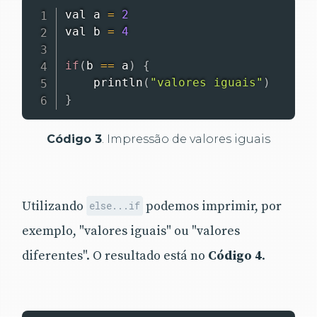
val a 
=
2
val b 
=
4
if
(
b 
==
 a
)
{
println
(
"valores iguais"
)
}
Código 3
. Impressão de valores iguais
Utilizando
podemos imprimir, por
else...if
exemplo, "valores iguais" ou "valores
diferentes". O resultado está no
Código 4
.