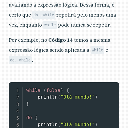
avaliando a expressão lógica. Dessa forma, é
certo que
repetirá pelo menos uma
do..while
vez, enquanto
pode nunca se repetir.
while
Por exemplo, no
Código 14
temos a mesma
expressão lógica sendo aplicada a
e
while
.
do..while
while
(
false
)
{
println
(
"Olá mundo!"
)
}
do
{
println
(
"Olá mundo!"
)