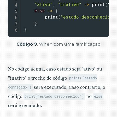
"ativo"
,
"inativo"
-
>
print
(
"es
else
-
>
{
print
(
"estado desconhecido"
}
}
Código 9
. When com uma ramificação
No código acima, caso estado seja "ativo" ou
"inativo" o trecho de código
print("estado
será executado. Caso contrário, o
conhecido")
código
no
print("estado desconhecido")
else
será executado.