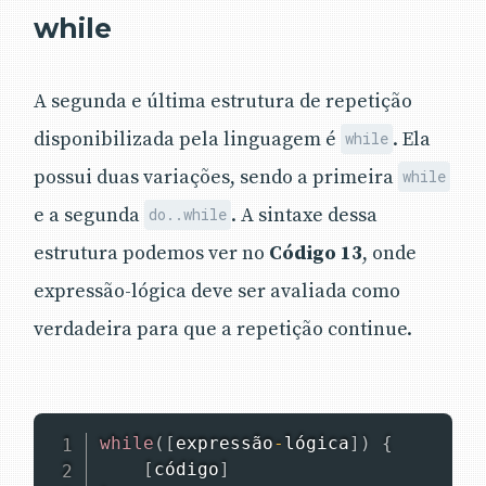
while
A segunda e última estrutura de repetição
disponibilizada pela linguagem é
. Ela
while
possui duas variações, sendo a primeira
while
e a segunda
. A sintaxe dessa
do..while
estrutura podemos ver no
Código 13
, onde
expressão-lógica deve ser avaliada como
verdadeira para que a repetição continue.
while
(
[
expressão
-
lógica
]
)
{
[
código
]