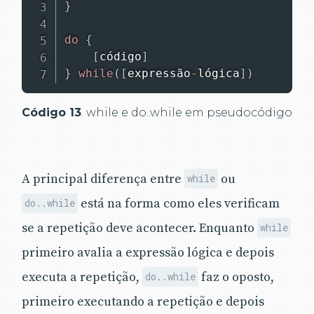
}
do
{
[
código
]
}
while
(
[
expressão
-
lógica
]
)
Código 13
. while e do..while em pseudocódigo
A principal diferença entre
ou
while
está na forma como eles verificam
do..while
se a repetição deve acontecer. Enquanto
while
primeiro avalia a expressão lógica e depois
executa a repetição,
faz o oposto,
do..while
primeiro executando a repetição e depois