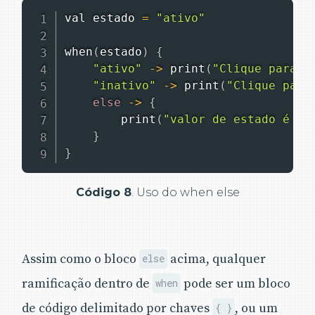
val estado 
=
"ativo"
when
(
estado
)
{
"ativo"
-
>
print
(
"Clique para d
"inativo"
-
>
print
(
"Clique para
else
-
>
{
print
(
"valor de estado é de
}
}
Código 8
. Uso do when else
Assim como o bloco
acima, qualquer
else
ramificação dentro de
pode ser um bloco
when
de código delimitado por chaves
, ou um
{ }