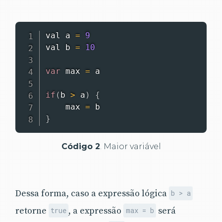
val a 
=
9
val b 
=
10
var
 max 
=
 a

if
(
b 
>
 a
)
{
    max 
=
}
Código 2
. Maior variável
Dessa forma, caso a expressão lógica
b > a
retorne
, a expressão
será
true
max = b