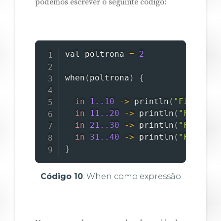
podemos escrever o seguinte código:
val poltrona 
=
2
when
(
poltrona
)
{
in
1.
.10
-
>
println
(
"Fileira 
in
11.
.20
-
>
println
(
"Fileira
in
21.
.30
-
>
println
(
"Fileira
in
31.
.40
-
>
println
(
"Fileira
}
Código 10
. When como expressão