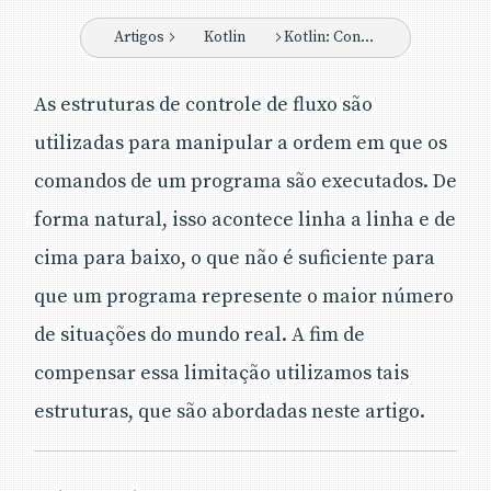
acontece linha a linha e de cima para
baixo, o que não é suficiente para que um
Artigos
Kotlin
Kotlin: Controle de fluxo
programa represente o maior número de
situações do mundo real. A fim de
As estruturas de controle de fluxo são
compensar essa limitação utilizamos tais
utilizadas para manipular a ordem em que os
estruturas, que são abordadas neste artigo.
comandos de um programa são executados. De
forma natural, isso acontece linha a linha e de
cima para baixo, o que não é suficiente para
que um programa represente o maior número
de situações do mundo real. A fim de
compensar essa limitação utilizamos tais
estruturas, que são abordadas neste artigo.