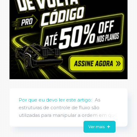
Por que eu devo ler este artigo:
As
estruturas de controle de fluxo são
utilizadas para manipular a ordem em que
os comandos de um programa são
Ver mais
executados. De forma natural, isso