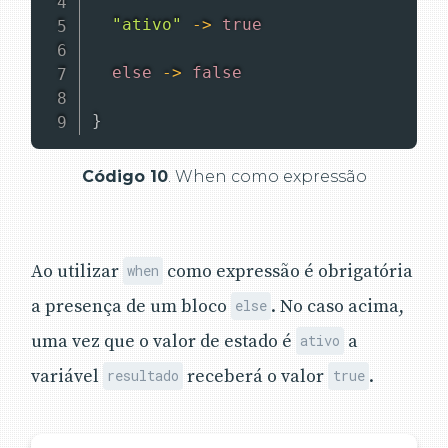
"ativo"
-
>
true
else
-
>
false
}
Código 10
. When como expressão
Ao utilizar
como expressão é obrigatória
when
a presença de um bloco
. No caso acima,
else
uma vez que o valor de estado é
a
ativo
variável
receberá o valor
.
resultado
true