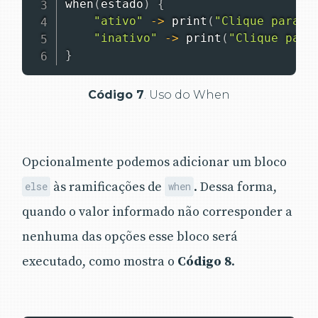
when
(
estado
)
{
"ativo"
-
>
print
(
"Clique para d
"inativo"
-
>
print
(
"Clique para
}
Código 7
. Uso do When
Opcionalmente podemos adicionar um bloco
às ramificações de
. Dessa forma,
else
when
quando o valor informado não corresponder a
nenhuma das opções esse bloco será
executado, como mostra o
Código 8
.