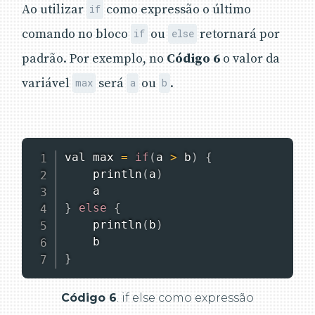
Ao utilizar
como expressão o último
if
comando no bloco
ou
retornará por
if
else
padrão. Por exemplo, no
Código 6
o valor da
variável
será
ou
.
max
a
b
val max 
=
if
(
a 
>
 b
)
{
println
(
a
)
}
else
{
println
(
b
)
}
Código 6
. if else como expressão