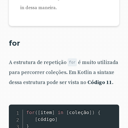
in dessa maneira.
for
A estrutura de repetição
é muito utilizada
for
para percorrer coleções. Em Kotlin a sintaxe
dessa estrutura pode ser vista no
Código 11
.
for
(
[
item
]
in
[
coleção
]
)
{
[
código
]
}