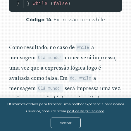
}
while
(
false
)
Código 14
. Expressão com while
Como resultado, no caso de
a
while
mensagem
nunca será impressa,
Olá mundo!
uma vez que a expressão lógica logo é
avaliada como falsa. Em
a
do..while
mensagem
será impressa uma vez,
Olá mundo!
então a expressão lógica será avaliada como
Utilizamos cookies para fornecer uma melhor experiência para nossos
falsa e as repetições se encerrarão.
usuários, consulte nossa
política de privacidade
.
Aceitar
A principal diferença entre
e
é que
while
for