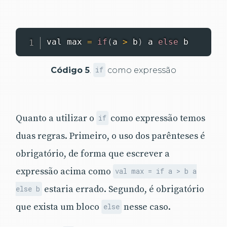
val max 
=
if
(
a 
>
 b
)
 a 
else
 b
Código 5
.
if
como expressão
Quanto a utilizar o
como expressão temos
if
duas regras. Primeiro, o uso dos parênteses é
obrigatório, de forma que escrever a
expressão acima como
val max = if a > b a
estaria errado. Segundo, é obrigatório
else b
que exista um bloco
nesse caso.
else