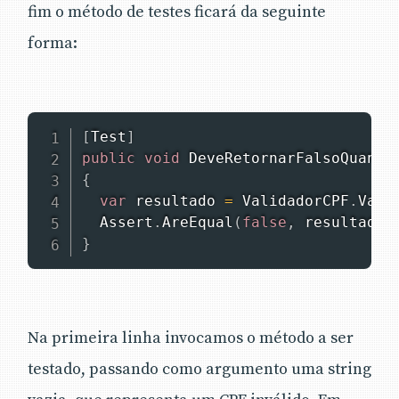
fim o método de testes ficará da seguinte
forma:
[
Test
]
public
void
DeveRetornarFalsoQuando
{
var
 resultado 
=
 ValidadorCPF
.
Vali
  Assert
.
AreEqual
(
false
,
 resultado
)
}
Na primeira linha invocamos o método a ser
testado, passando como argumento uma string