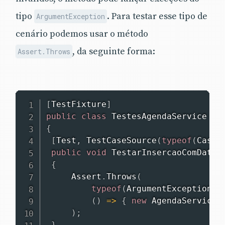
tipo
. Para testar esse tipo de
ArgumentException
cenário podemos usar o método
, da seguinte forma:
Assert.Throws
[
TestFixture
]
public
class
TestesAgendaService
{
[
Test
,
TestCaseSource
(
typeof
(
Casos
public
void
TestarInsercaoComDatas
{
     Assert
.
Throws
(
typeof
(
ArgumentException
)
,
(
)
=>
{
new
AgendaService
(
)
;
}