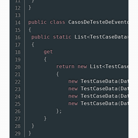
}
public
class
CasosDeTesteDeEventos
{
public
static
List
<
TestCaseData
>
 D
{
get
{
return
new
List
<
TestCaseDa
{
new
TestCaseData
(
DateT
new
TestCaseData
(
DateT
new
TestCaseData
(
DateT
new
TestCaseData
(
DateT
}
;
}
}
}