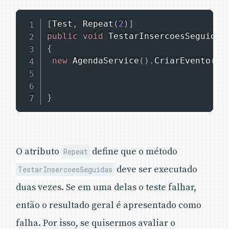
[
Test
,
Repeat
(
2
)
]
public
void
TestarInsercoesSeguidas
{
new
AgendaService
(
)
.
CriarEvento
(
Da
                                 Da
"N
}
O atributo
define que o método
Repeat
deve ser executado
TestarInsercoesSeguidas
duas vezes. Se em uma delas o teste falhar,
então o resultado geral é apresentado como
falha. Por isso, se quisermos avaliar o