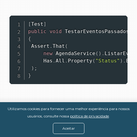
[
Test
]
public
void
TestarEventosPassadosPo
{
 Assert
.
That
(
new
AgendaService
(
)
.
ListarEven
     Has
.
All
.
Property
(
"Status"
)
.
Equ
)
;
}
O método
, da classe
ListarEventosPorData
Utilizamos cookies para fornecer uma melhor experiência para nossos
usuários, consulte nossa
política de privacidade
.
, deve retornar uma lista de
AgendaService
eventos cujas datas inicial e final estejam no
Aceitar