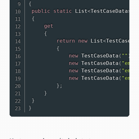
{
public
static
List
<
TestCaseData
>
 E
{
get
{
return
new
List
<
TestCaseDa
{
new
TestCaseData
(
""
)
.
R
new
TestCaseData
(
"emai
new
TestCaseData
(
"emai
new
TestCaseData
(
"emai
}
;
}
}
}