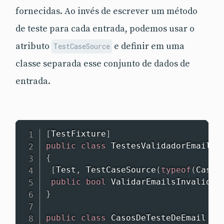
fornecidas. Ao invés de escrever um método
de teste para cada entrada, podemos usar o
atributo
e definir em uma
TestCaseSource
classe separada esse conjunto de dados de
entrada.
[
TestFixture
]
public
class
TestesValidadorEmail
{
[
Test
,
TestCaseSource
(
typeof
(
Casos
public
bool
ValidarEmailsInvalidos
}
public
class
CasosDeTesteDeEmail