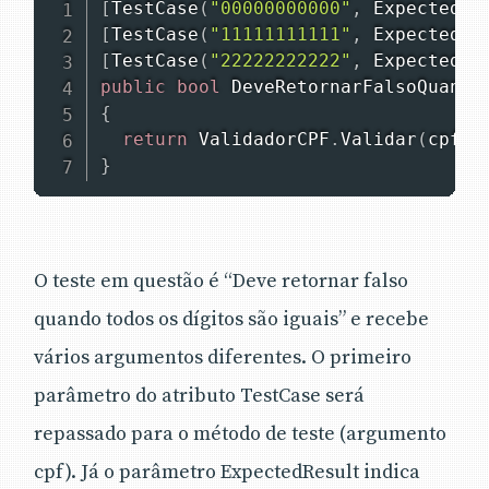
[
TestCase
(
"00000000000"
,
 ExpectedRe
[
TestCase
(
"11111111111"
,
 ExpectedRe
[
TestCase
(
"22222222222"
,
 ExpectedRe
public
bool
DeveRetornarFalsoQuando
{
return
 ValidadorCPF
.
Validar
(
cpf
)
;
}
O teste em questão é “Deve retornar falso
quando todos os dígitos são iguais” e recebe
vários argumentos diferentes. O primeiro
parâmetro do atributo TestCase será
repassado para o método de teste (argumento
cpf). Já o parâmetro ExpectedResult indica