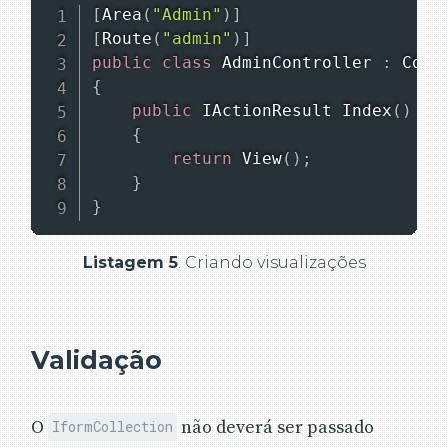
[
Area
(
"Admin"
)
]
[
Route
(
"admin"
)
]
public
class
AdminController
:
Cont
{
public
IActionResult
Index
(
)
{
return
View
(
)
;
}
}
Listagem 5
. Criando visualizações
Validação
O
não deverá ser passado
IformCollection