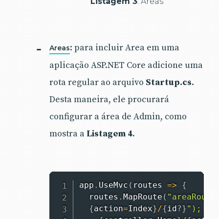
Listagem 3
. Areas
: para incluir Area em uma
Areas
aplicação ASP.NET Core adicione uma
rota regular ao arquivo
Startup.cs
.
Desta maneira, ele procurará
configurar a área de Admin, como
mostra a
Listagem 4
.
app
.
UseMvc
(
routes 
=>
{
  routes
.
MapRoute
(
"areaRoute
{
action
=
Index
}
/
{
id
?
}
"); ro