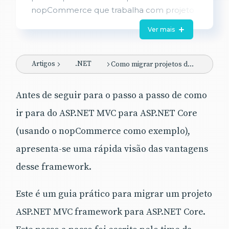
nopCommerce que trabalha com projeto
de código aberto e pode ser aplicado a
Ver mais
qualquer projeto ASP.NET MVC. Descreve
por que você precisa migrar, e por que
projetos que não acompanham essas
Artigos
.NET
Como migrar projetos do ASP.NET MVC para ASP.NET Core
tendências deveriam considerá-las.
Antes de seguir para o passo a passo de como
ir para do ASP.NET MVC para ASP.NET Core
(usando o nopCommerce como exemplo),
apresenta-se uma rápida visão das vantagens
desse framework.
Este é um guia prático para migrar um projeto
ASP.NET MVC framework para ASP.NET Core.