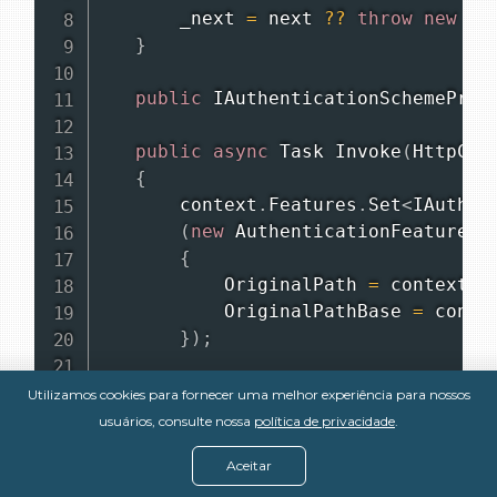
       _next 
=
 next 
??
throw
new
Ar
}
public
IAuthenticationSchemeProv
public
async
Task
Invoke
(
HttpCon
{
       context
.
Features
.
Set
<
IAuthen
(
new
AuthenticationFeature
{
           OriginalPath 
=
 context
.
R
           OriginalPathBase 
=
 conte
}
)
;
var
 handlers 
=
 context
.
Reque
Utilizamos cookies para fornecer uma melhor experiência para nossos
         IAuthenticationHandlerProv
usuários, consulte nossa
política de privacidade
.
foreach
(
var
 scheme 
in
await
Aceitar
{