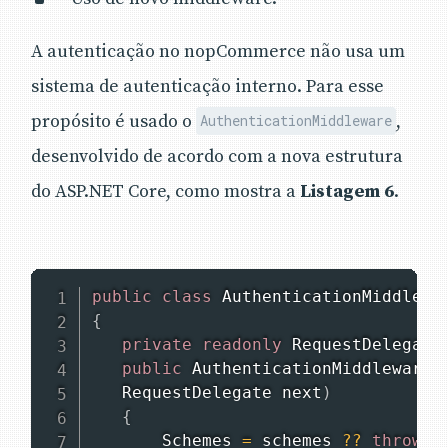
A autenticação no nopCommerce não usa um
sistema de autenticação interno. Para esse
propósito é usado o
,
AuthenticationMiddleware
desenvolvido de acordo com a nova estrutura
do ASP.NET Core, como mostra a
Listagem 6
.
public
class
AuthenticationMiddlewa
{
private
readonly
RequestDelegate
public
AuthenticationMiddleware
(
RequestDelegate
 next
)
{
       Schemes 
=
 schemes 
??
throw
n