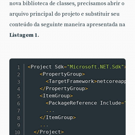
nova biblioteca de classes, precisamos abrir o
arquivo principal do projeto e substituir seu
conteúdo da seguinte maneira apresentada na
Listagem 1
.
<
Project
 Sdk
=
"Microsoft.NET.Sdk"
>
<
PropertyGroup
>
<
TargetFramework
>
netcoreapp2
.
<
/
PropertyGroup
>
<
ItemGroup
>
<
PackageReference
 Include
=
"Mi
..
.
<
/
ItemGroup
>
..
.
<
/
Project
>