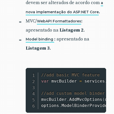
devem ser alterados de acordo com
a
.
nova implementação do ASP.NET Core
MVC/
:
WebAPI Formattadores
apresentado na
Listagem 2
.
: apresentado na
Model binding
Listagem 3
.
//add basic MVC feature
var
 mvcBuilder 
=
 services
.
Ad
//add custom model binder pr
mvcBuilder
.
AddMvcOptions
(
opt
options
.
ModelBinderProviders