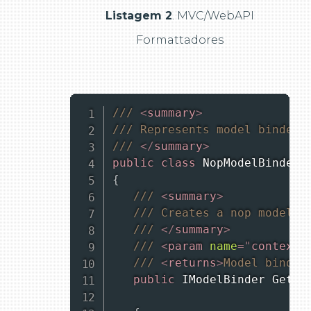
Listagem 2
. MVC/WebAPI
Formattadores
/// 
<
summary
>
/// Represents model binder 
/// 
</
summary
>
public
class
NopModelBinderP
{
/// 
<
summary
>
/// Creates a nop model b
/// 
</
summary
>
/// 
<
param
name
=
"
context
"
/// 
<
returns
>
Model binder
public
IModelBinder
GetBi