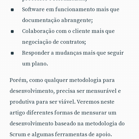
Uma visão prática e ferramentas de apoio ao
Software em funcionamento mais que
uso do Scrum:
O Scrum refere-se a um conjunto de boas
documentação abrangente;
práticas, derivadas do manifesto ágil, que têm
Colaboração com o cliente mais que
como finalidade auxiliar o gerenciamento de
negociação de contratos;
projetos e, como foco principal, a entrega de
um produto ou parte dele sempre com o maior
Responder a mudanças mais que seguir
valor possível para o cliente. O Scrum faz uso
um plano.
de sprints, backlog, tem papéis bem definidos
para os stakeholders e as ferramentas de apoio
Porém, como qualquer metodologia para
permitem a extração de informações muito
importantes para o acompanhamento dos
desenvolvimento, precisa ser mensurável e
projetos.
produtiva para ser viável. Veremos neste
artigo diferentes formas de mensurar um
desenvolvimento baseado na metodologia do
Scrum e algumas ferramentas de apoio.