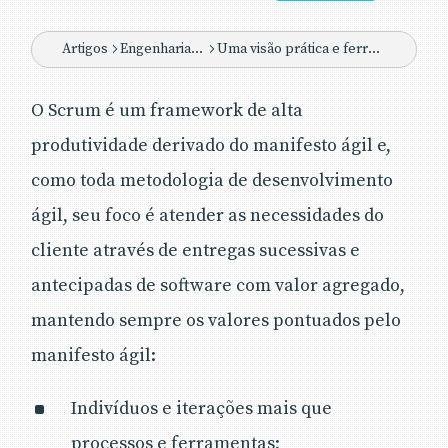
Scrum, sua aplicação no dia a dia e
ferramentas de apoio ao gerenciamento de
Artigos
Engenharia de Software
Uma visão prática e ferramentas de apoio ao uso do Scrum
projetos que a utilizam.
O Scrum é um framework de alta
Em que situação o tema é útil
:
Se a forma
produtividade derivado do manifesto ágil e,
de trabalho do projeto hoje não está dando
como toda metodologia de desenvolvimento
muito certo e precisa-se de mais agilidade,
maior adaptabilidade às mudanças nos
ágil, seu foco é atender as necessidades do
requisitos sem diminuir produtividade, maior
cliente através de entregas sucessivas e
engajamento da equipe, mais proximidade e
transparência com o patrocinador do projeto,
antecipadas de software com valor agregado,
focando sempre no que é mais importante para
mantendo sempre os valores pontuados pelo
ele e ainda podendo utilizar outras
manifesto ágil:
metodologias, conhecer melhor um conjunto
de boas práticas agrupadas na metodologia
Scrum poderá ser útil no sentido de resolver ou
Indivíduos e iterações mais que
amenizar esses problemas.
processos e ferramentas;