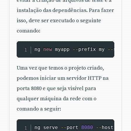
evitar a criação de arquivos de teste e a
instalação das dependências. Para fazer
isso, deve ser executado o seguinte
comando:
ng 
new
myapp
--
prefix my 
--
skip
-
t
Uma vez que temos o projeto criado,
podemos iniciar um servidor HTTP na
porta 8080 e que seja visível para
qualquer máquina da rede com o
comando a seguir:
ng serve 
--
port 
8080
--
host 
0.0
.0