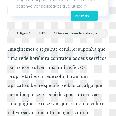
desenvolver aplicativos que utilizem
recursos de mapas, tais como: indicação
Ver mais
de rotas, marcação de pontos,
recuperação de posição atual, velocidade
atual, entre outros, utilizando o Bing Maps
Artigos
.NET
Desenvolvendo aplicações Windows Universal com a Bing API
API da Microsoft. Ele tratará de forma
descomplicada o uso dessa ferramenta,
Imaginemos o seguinte cenário: suponha que
fazendo com que seja possível
uma rede hoteleira contratou os seus serviços
desenvolver os seus próprios sistemas
com recursos de GPS, ou simplesmente
para desenvolver uma aplicação. Os
uma apresentação de mapas em seus
proprietários da rede solicitaram um
aplicativos, os quais podem ser adaptados
para os mais diversos fins, como
aplicativo bem específico e básico, algo que
informações demográficas, mapa de calor,
permita que seus usuários possam acessar
localização, etc.
uma página de reservas que contenha valores
e diversas outras informações sobre os