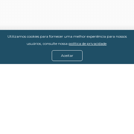
Utilizamos cookies para fornecer uma melhor experiência para nossos
usuários, consulte nossa
política de privacidade
.
Aceitar
Menu
Assine agora
Casos de sucesso
Baixe nosso e-book
Quem somos
FAQ - Fale conosco
Política de privacidade
Termos de uso
Política de estorno