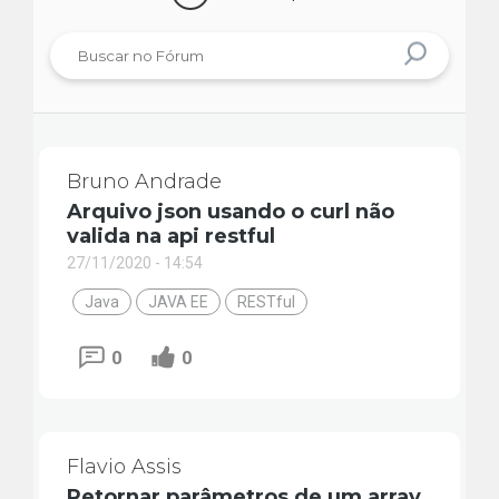
Bruno Andrade
Arquivo json usando o curl não
valida na api restful
27/11/2020 - 14:54
Java
JAVA EE
RESTful
0
0
Flavio Assis
Retornar parâmetros de um array