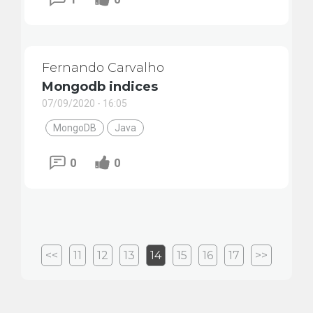
Fernando Carvalho
Mongodb indices
07/09/2020 - 16:05
MongoDB
Java
0
0
<<
11
12
13
14
15
16
17
>>