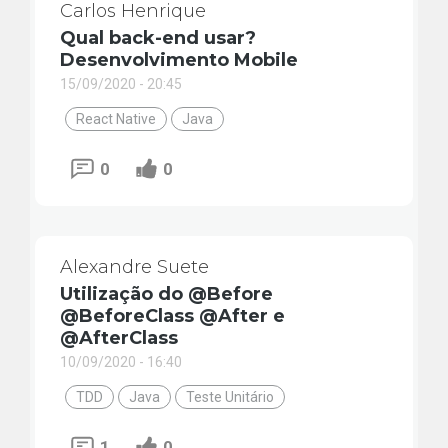
Carlos Henrique
Qual back-end usar?
Desenvolvimento Mobile
15/09/2020 - 20:45
React Native
Java
0
0
Alexandre Suete
Utilização do @Before
@BeforeClass @After e
@AfterClass
10/09/2020 - 16:40
TDD
Java
Teste Unitário
1
0