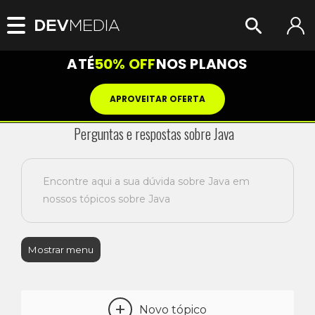
ATÉ
50% OFF
NOS PLANOS
APROVEITAR OFERTA
Perguntas e respostas sobre Java
Encontre aqui a sua dúvida sobre Java em
nossos tópicos sobre Java
Mostrar menu
+
Novo tópico