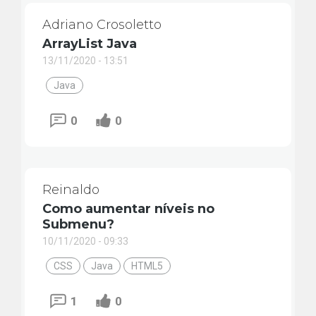
Adriano Crosoletto
ArrayList Java
13/11/2020 - 13:51
Java
0
0
Reinaldo
Como aumentar níveis no
Submenu?
10/11/2020 - 09:33
CSS
Java
HTML5
1
0