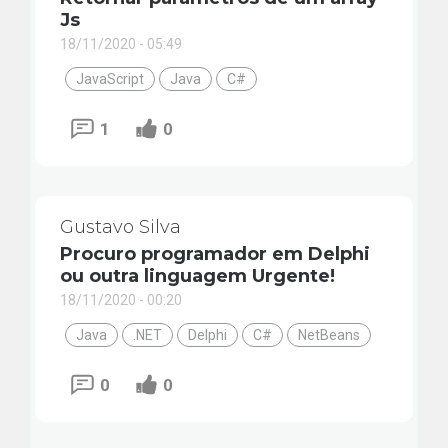
Js
18/11/2020 - 05:49
JavaScript
Java
C#
1
0
Gustavo Silva
Procuro programador em Delphi
ou outra linguagem Urgente!
18/11/2020 - 00:20
Java
.NET
Delphi
C#
NetBeans
0
0