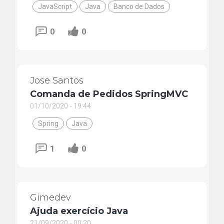
JavaScript
Java
Banco de Dados
0
0
Jose Santos
Comanda de Pedidos SpringMVC
01/10/2020 - 19:44
Spring
Java
1
0
Gimedev
Ajuda exercício Java
21/09/2020 - 00:20