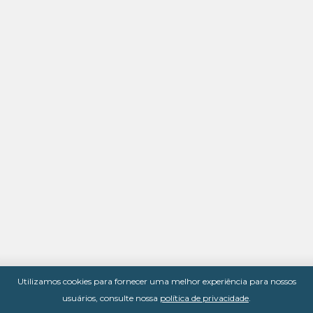
Utilizamos cookies para fornecer uma melhor experiência para nossos
usuários, consulte nossa
política de privacidade
.