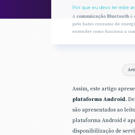
Por que eu devo ler este ar
A
comunicação Bluetooth
é 
pelo baixo consumo de energia
entender como funciona a com
servidor, procura de servidore
outros. No estudo de caso apr
pode ser testado em diferente
Art
Assim, este artigo apre
plataforma Android
. D
são apresentados ao leit
plataforma Android é apr
disponibilização de serv