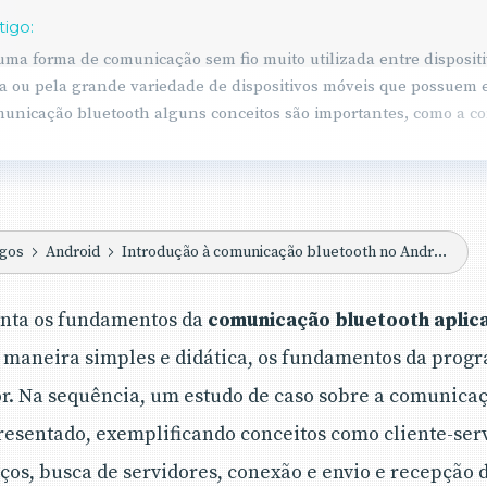
tigo:
uma forma de comunicação sem fio muito utilizada entre dispositiv
 ou pela grande variedade de dispositivos móveis que possuem e
unicação bluetooth alguns conceitos são importantes, como a co
s e serviços, troca de informações via fluxos (Stream), comunicaç
esentado neste artigo muitos destes conceitos são apresentados, e
s aparelhos Android.
igos
Android
Introdução à comunicação bluetooth no Android
senta os fundamentos da
comunicação bluetooth aplic
e maneira simples e didática, os fundamentos da prog
or. Na sequência, um estudo de caso sobre a comunica
esentado, exemplificando conceitos como cliente-serv
iços, busca de servidores, conexão e envio e recepção 