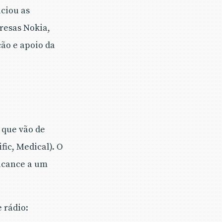
iciou as
presas Nokia,
ção e apoio da
 que vão de
fic, Medical). O
alcance a um
 rádio: