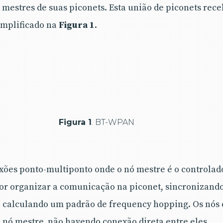
s mestres de suas piconets. Esta união de piconets rec
emplificado na
Figura 1
.
Figura 1
. BT-WPAN
exões ponto-multiponto onde o nó mestre é o controlado
or organizar a comunicação na piconet, sincronizando 
e calculando um padrão de frequency hopping. Os nós 
nó mestre, não havendo conexão direta entre eles.