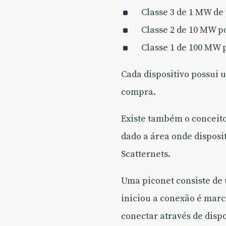
Classe 3 de 1 MW de 
Classe 2 de 10 MW po
Classe 1 de 100 MW p
Cada dispositivo possui
compra.
Existe também o conceit
dado a área onde dispos
Scatternets.
Uma piconet consiste de 
iniciou a conexão é mar
conectar através de disp