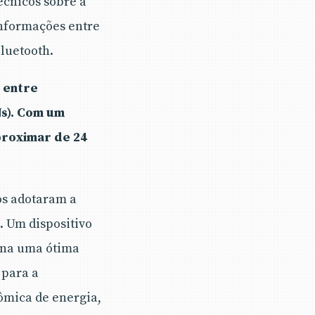
écnicos sobre a
informações entre
luetooth.
s entre
s). Com um
proximar de 24
os adotaram a
. Um dispositivo
orna uma ótima
 para a
nômica de energia,