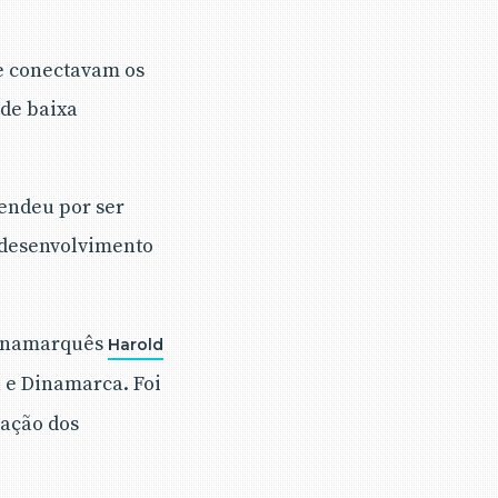
ue conectavam os
 de baixa
eendeu por ser
 desenvolvimento
dinamarquês
Harold
a e Dinamarca. Foi
cação dos