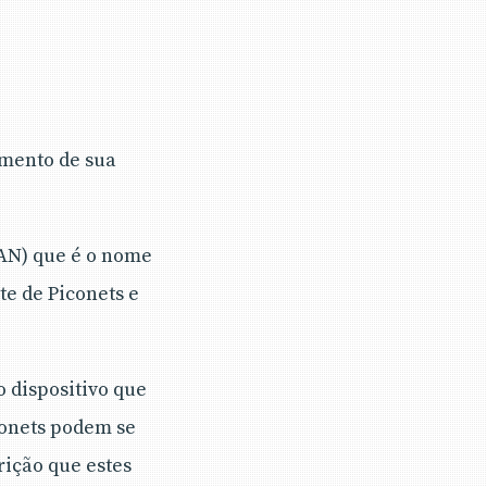
omento de sua
AN) que é o nome
e de Piconets e
o dispositivo que
conets podem se
rição que estes