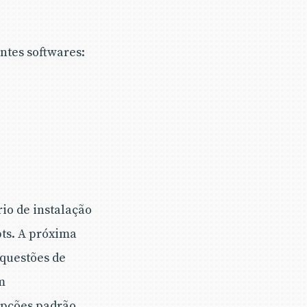
ntes softwares:
rio de instalação
pts. A próxima
 questões de
m
opções padrão.