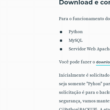
Download e con
Para o funcionamento do 
Python
MySQL
Servidor Web Apach
Você pode fazer o
downlo
Inicialmente é solicitado
seja somente "Pyhon" par
solicitação é para o back
segurança, vamos manter
C:\Python\BACKUP\. A et