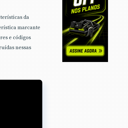
erísticas da
erística marcante
res e códigos
truídas nessas