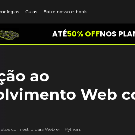
cnologias
Guias
Baixe nosso e-book
ATÉ
50% OFF
NOS PLA
ção ao
olvimento Web 
etos com estilo para Web em Python.