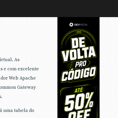
rtual. As
s e com excelente
idor Web Apache
 (Common Gateway
s.
á uma tabela do