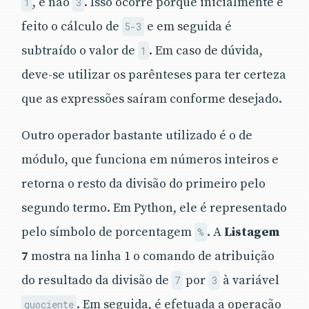
, e não
. Isso ocorre porque inicialmente é
1
3
feito o cálculo de
e em seguida é
5-3
subtraído o valor de
. Em caso de dúvida,
1
deve-se utilizar os parênteses para ter certeza
que as expressões saíram conforme desejado.
Outro operador bastante utilizado é o de
módulo, que funciona em números inteiros e
retorna o resto da divisão do primeiro pelo
segundo termo. Em Python, ele é representado
pelo símbolo de porcentagem
. A
Listagem
%
7
mostra na linha 1 o comando de atribuição
do resultado da divisão de
por
à variável
7
3
. Em seguida, é efetuada a operação
quociente