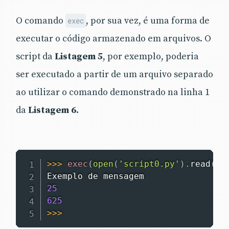
O comando
, por sua vez, é uma forma de
exec
executar o código armazenado em arquivos. O
script da
Listagem 5
, por exemplo, poderia
ser executado a partir de um arquivo separado
ao utilizar o comando demonstrado na linha 1
da
Listagem 6.
>>
>
exec
(
open
(
'script0.py'
)
.
read
(
)
)
25
625
>>
>