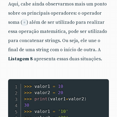
Aqui, cabe ainda observarmos mais um ponto
sobre os principais operadores: o operador
soma (
) além de ser utilizado para realizar
+
essa operação matemática, pode ser utilizado
para concatenar strings. Ou seja, ele une o
final de uma string com o início de outra. A
Listagem 8
apresenta essas duas situações.
>>
>
 valor1 
=
10
>>
>
 valor2 
=
20
>>
>
print
(
valor1
+
valor2
)
30
>>
>
 valor1 
=
'10'