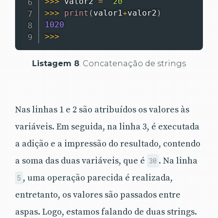
>>
>
 valor2 
=
'20'
>>
>
print
(
valor1
+
valor2
)
1020
>>
>
Listagem 8
. Concatenação de strings
Nas linhas 1 e 2 são atribuídos os valores às
variáveis. Em seguida, na linha 3, é executada
a adição e a impressão do resultado, contendo
a soma das duas variáveis, que é
. Na linha
30
, uma operação parecida é realizada,
5
entretanto, os valores são passados entre
aspas. Logo, estamos falando de duas strings.