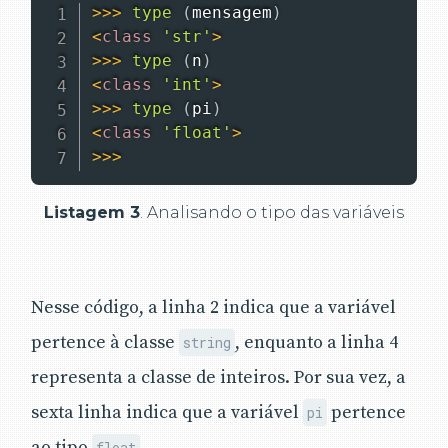
>>
>
type
(
mensagem
)
<
class
'str'
>
>>
>
type
(
n
)
<
class
'int'
>
>>
>
type
(
pi
)
<
class
'float'
>
>>
>
Listagem 3
. Analisando o tipo das variáveis
Nesse código, a linha 2 indica que a variável
pertence à classe
, enquanto a linha 4
string
representa a classe de inteiros. Por sua vez, a
sexta linha indica que a variável
pertence
pi
ao tipo
.
float