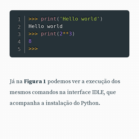
>>
>
print
(
'Hello world'
)
>>
>
print
(
2
**
3
)
8
>>
>
Já na
Figura 1
podemos ver a execução dos
mesmos comandos na interface IDLE, que
acompanha a instalação do Python.