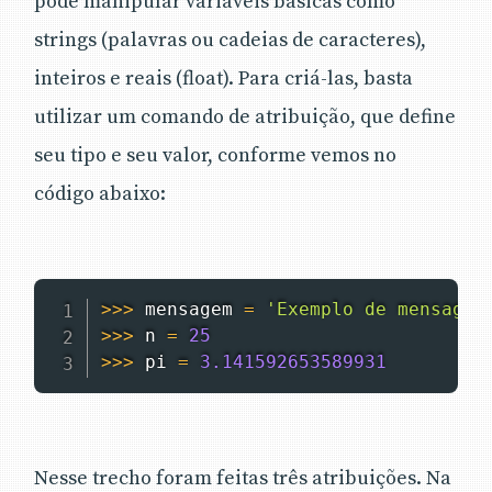
pode manipular variáveis básicas como
strings (palavras ou cadeias de caracteres),
inteiros e reais (float). Para criá-las, basta
utilizar um comando de atribuição, que define
seu tipo e seu valor, conforme vemos no
código abaixo:
>>
>
 mensagem 
=
'Exemplo de mensagem
>>
>
 n 
=
25
>>
>
 pi 
=
3.141592653589931
Nesse trecho foram feitas três atribuições. Na