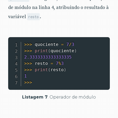
de módulo na linha 4, atribuindo o resultado à
variável
.
resto
>>
>
 quociente 
=
7
/
3
>>
>
print
(
quociente
)
2.3333333333333335
>>
>
 resto 
=
7
%
3
>>
>
print
(
resto
)
1
>>
>
Listagem 7
. Operador de módulo