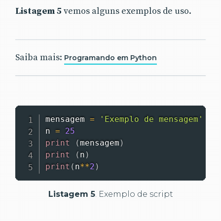
Listagem 5
vemos alguns exemplos de uso.
Saiba mais:
Programando em Python
mensagem 
=
'Exemplo de mensagem'
n 
=
25
print
(
mensagem
)
print
(
n
)
print
(
n
**
2
)
Listagem 5
. Exemplo de script