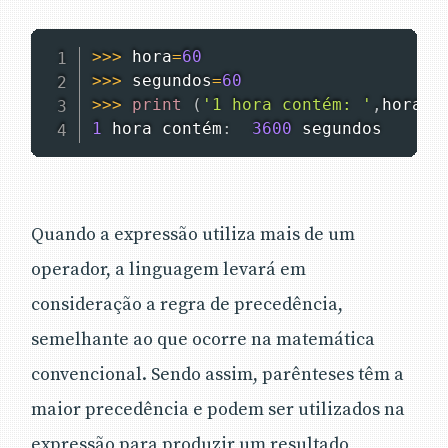
>>
>
 hora
=
60
>>
>
 segundos
=
60
>>
>
print
(
'1 hora contém: '
,
hora
*
s
1
 hora contém
:
3600
 segundos
Quando a expressão utiliza mais de um
operador, a linguagem levará em
consideração a regra de precedência,
semelhante ao que ocorre na matemática
convencional. Sendo assim, parênteses têm a
maior precedência e podem ser utilizados na
expressão para produzir um resultado