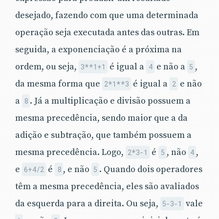
desejado, fazendo com que uma determinada
operação seja executada antes das outras. Em
seguida, a exponenciação é a próxima na
ordem, ou seja,
é igual a
e não a
,
3**1+1
4
5
da mesma forma que
é igual a
e não
2*1**3
2
a
. Já a multiplicação e divisão possuem a
8
mesma precedência, sendo maior que a da
adição e subtração, que também possuem a
mesma precedência. Logo,
é
, não
,
2*3-1
5
4
e
é
, e não
. Quando dois operadores
6+4/2
8
5
têm a mesma precedência, eles são avaliados
da esquerda para a direita. Ou seja,
vale
5-3-1