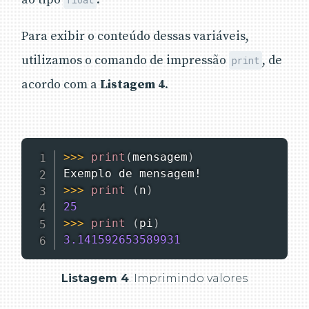
Para exibir o conteúdo dessas variáveis,
utilizamos o comando de impressão
, de
print
acordo com a
Listagem 4
.
>>
>
print
(
mensagem
)
>>
>
print
(
n
)
25
>>
>
print
(
pi
)
3.141592653589931
Listagem 4
. Imprimindo valores