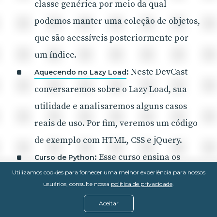
classe genérica por meio da qual
podemos manter uma coleção de objetos,
que são acessíveis posteriormente por
um índice.
: Neste DevCast
Aquecendo no Lazy Load
conversaremos sobre o Lazy Load, sua
utilidade e analisaremos alguns casos
reais de uso. Por fim, veremos um código
de exemplo com HTML, CSS e jQuery.
: Esse curso ensina os
Curso de Python
Utilizamos cookies para fornecer uma melhor experiência para nossos
primeiros passos para se tornar um
usuários, consulte nossa
política de privacidade
.
programador Python, explicando os
Aceitar
conceitos fundamentais necessários. Este