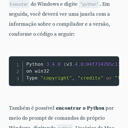
do Windows e digite
. Em
Executar
“python”
seguida, você deverá ver uma janela com a
informação sobre o compilador e a versão,
conforme o código a seguir:
Python 
3.4
.0
(
v3
.
4.0
:
04f714765c13
,
 
on win32

Type 
"copyright"
,
"credits"
or
"lic
Também é possível
encontrar o Python
por
meio do prompt de comandos do próprio