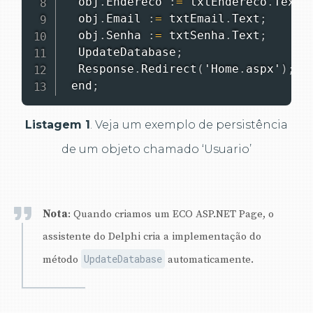
  obj
.
Endereco 
:
=
 txtEndereco
.
Text
;
  obj
.
Email 
:
=
 txtEmail
.
Text
;
  obj
.
Senha 
:
=
 txtSenha
.
Text
;
  UpdateDatabase
;
  Response
.
Redirect
(
'Home
.
aspx'
)
;
 end
;
Listagem 1
. Veja um exemplo de persistência
de um objeto chamado ‘Usuario’
Nota
: Quando criamos um ECO ASP.NET Page, o
assistente do Delphi cria a implementação do
UpdateDatabase
método
automaticamente.