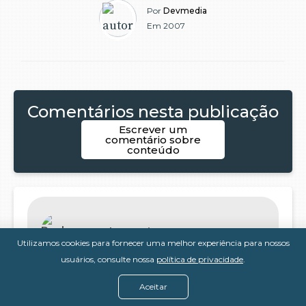
Por
Devmedia
Em 2007
Comentários nesta publicação
Escrever um
comentário sobre
conteúdo
Paulo Morais
Utilizamos cookies para fornecer uma melhor experiência para nossos
usuários, consulte nossa
política de privacidade
.
massa! mas sinto falta do restante!
aguardo ansiosamente! obrigado!
Aceitar
há +1 ano