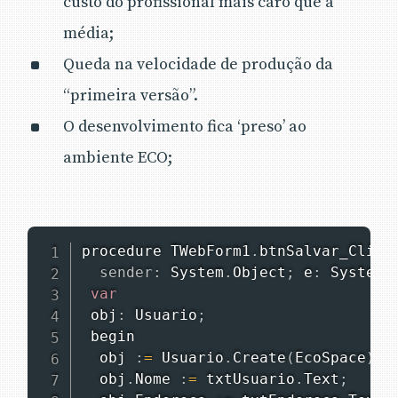
custo do profissional mais caro que a
média;
Queda na velocidade de produção da
“primeira versão”.
O desenvolvimento fica ‘preso’ ao
ambiente ECO;
procedure
 TWebForm1
.
btnSalvar_Click
sender
:
 System
.
Object
;
 e
:
 System
.
var
 obj
:
 Usuario
;
begin
  obj 
:
=
 Usuario
.
Create
(
EcoSpace
)
;
  obj
.
Nome 
:
=
 txtUsuario
.
Text
;