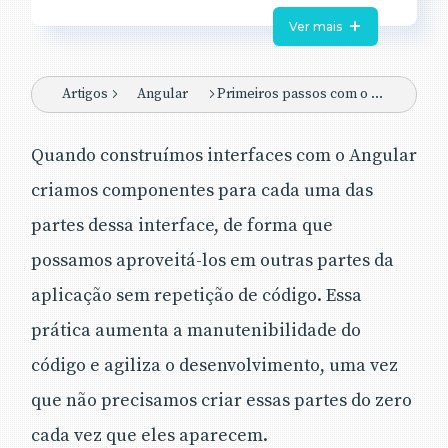
de componentes com o Angular, já que o
Ver mais
artigo foca no
desenvolvimento
utilizando o Angular Material
, uma
biblioteca de componentes para o
Artigos
Angular
Primeiros passos com o Angular Material
Angular.
Quando construímos interfaces com o Angular
criamos componentes para cada uma das
partes dessa interface, de forma que
possamos aproveitá-los em outras partes da
aplicação sem repetição de código. Essa
prática aumenta a manutenibilidade do
código e agiliza o desenvolvimento, uma vez
que não precisamos criar essas partes do zero
cada vez que eles aparecem.