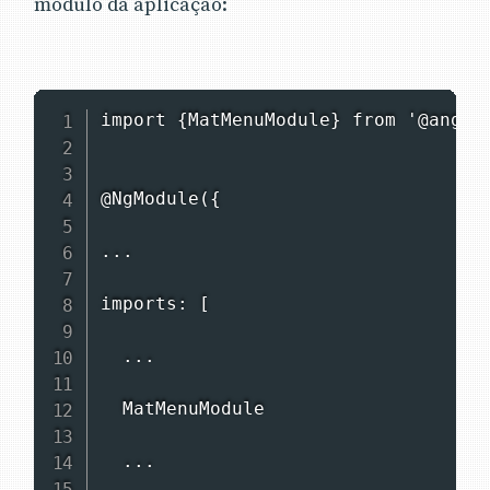
módulo da aplicação:
import {MatMenuModule} from '@angula
@NgModule({

...

imports: [

  ...

  MatMenuModule

  ...
