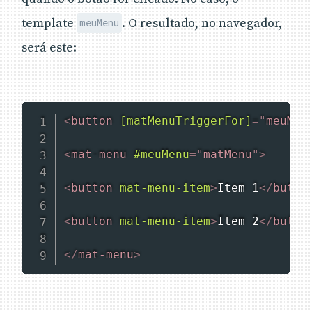
template
. O resultado, no navegador,
meuMenu
será este:
<
button
[matMenuTriggerFor]
=
"
meuMen
<
mat-menu
#meuMenu
=
"
matMenu
"
>
<
button
mat-menu-item
>
Item 1
</
butto
<
button
mat-menu-item
>
Item 2
</
butto
</
mat-menu
>