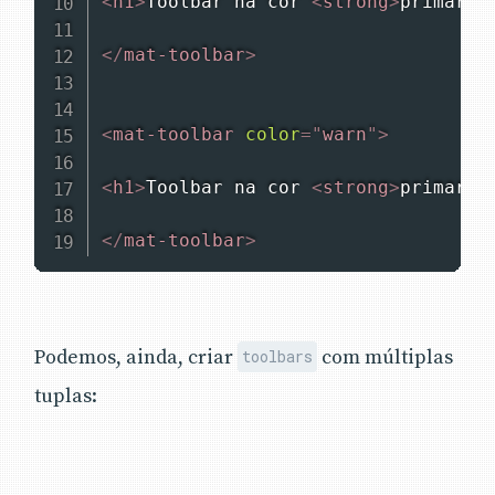
<
h1
>
Toolbar na cor 
<
strong
>
primary
<
</
mat-toolbar
>
<
mat-toolbar
color
=
"
warn
"
>
<
h1
>
Toolbar na cor 
<
strong
>
primary
<
</
mat-toolbar
>
Podemos, ainda, criar
com múltiplas
toolbars
tuplas: