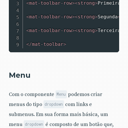
<
mat-toolbar-row
>
<
strong
>
Primeira
</
<
mat-toolbar-row
>
<
strong
>
Segunda
</
s
<
mat-toolbar-row
>
<
strong
>
Terceira
</
</
mat-toolbar
>
Menu
Com o componente
podemos criar
Menu
menus do tipo
com links e
dropdown
submenus. Em sua forma mais básica, um
menu
é composto de um botão que,
dropdown