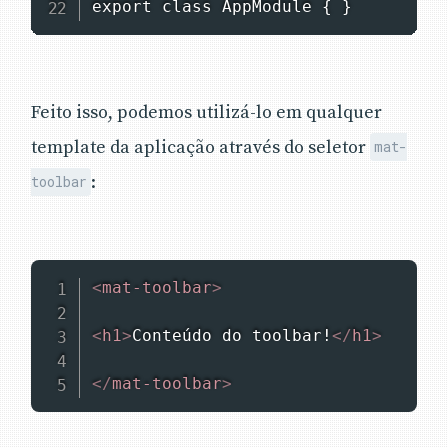
export class AppModule { }
Feito isso, podemos utilizá-lo em qualquer
template da aplicação através do seletor
mat-
:
toolbar
<
mat-toolbar
>
<
h1
>
Conteúdo do toolbar!
</
h1
>
</
mat-toolbar
>