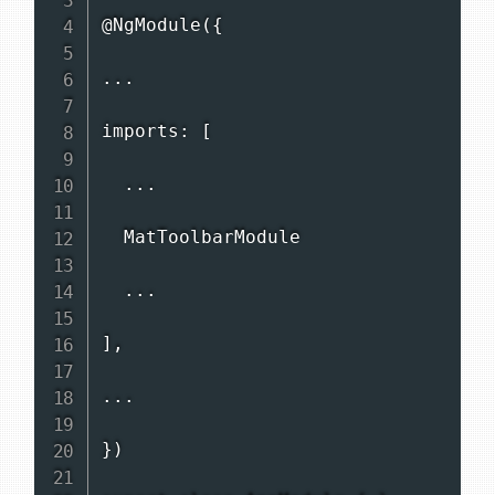
@NgModule({

...

imports: [

  ...

  MatToolbarModule

  ...

],

...

})
