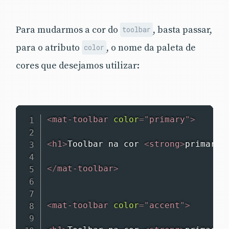
Para mudarmos a cor do
, basta passar,
toolbar
para o atributo
, o nome da paleta de
color
cores que desejamos utilizar:
<
mat-toolbar
color
=
"
primary
"
>
<
h1
>
Toolbar na cor 
<
strong
>
primary
<
</
mat-toolbar
>
<
mat-toolbar
color
=
"
accent
"
>