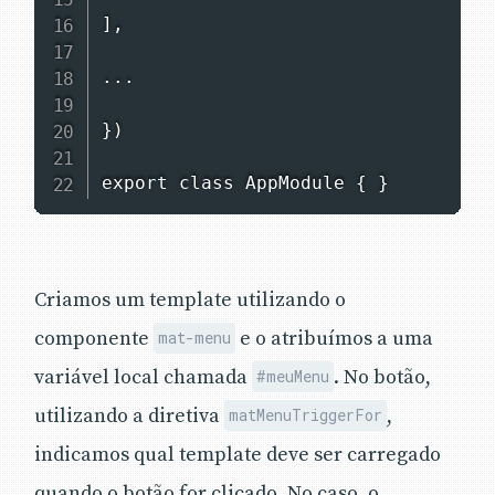
],

...

})

export class AppModule { }
Criamos um template utilizando o
componente
e o atribuímos a uma
mat-menu
variável local chamada
. No botão,
#meuMenu
utilizando a diretiva
,
matMenuTriggerFor
indicamos qual template deve ser carregado
quando o botão for clicado. No caso, o