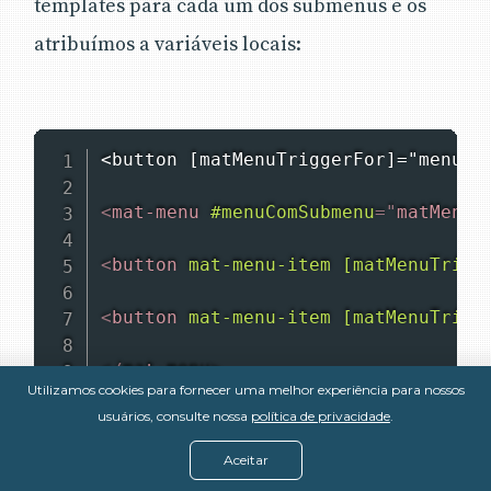
templates para cada um dos submenus e os
atribuímos a variáveis locais:
<button [matMenuTriggerFor]="menuCo
<
mat-menu
#menuComSubmenu
=
"
matMenu
"
<
button
mat-menu-item
[matMenuTrigg
<
button
mat-menu-item
[matMenuTrigg
</
mat-menu
>
Utilizamos cookies para fornecer uma melhor experiência para nossos
usuários, consulte nossa
política de privacidade
.
<
mat-menu
#submenu1
=
"
matMenu
"
>
Aceitar