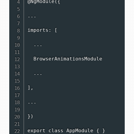
@NgModule({

...

imports: [

  ...

  BrowserAnimationsModule

  ...

],

...

})

export class AppModule { }