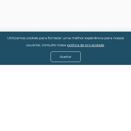
Utilizamos cookies para fornecer uma melhor experiência para nossos
usuários, consulte nossa
política de privacidade
.
Aceitar
Menu
Assine agora
Casos de sucesso
Baixe nosso e-book
Quem somos
FAQ - Fale conosco
Política de privacidade
Termos de uso
Política de estorno