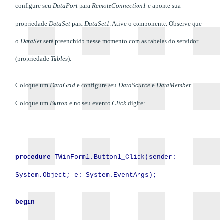
configure seu
DataPort
para
RemoteConnection1
e aponte sua
propriedade
DataSet
para
DataSet1
. Ative o componente. Observe que
o
DataSet
será preenchido nesse momento com as tabelas do servidor
(propriedade
Tables
).
Coloque um
DataGrid
e configure seu
DataSource
e
DataMember
.
Coloque um
Button
e no seu evento
Click
digite:
procedure
TWinForm1.Button1_Click(sender:
System.Object; e: System.EventArgs);
begin