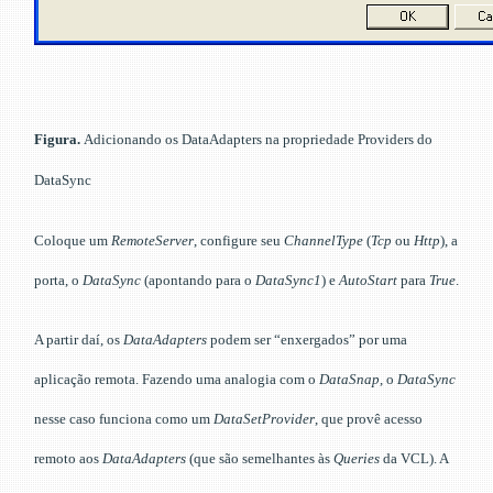
Figura.
Adicionando os DataAdapters na propriedade Providers do
DataSync
Coloque um
RemoteServer
, configure seu
ChannelType
(
Tcp
ou
Http
), a
porta, o
DataSync
(apontando para o
DataSync1
) e
AutoStart
para
True
.
A partir daí, os
DataAdapters
podem ser “enxergados” por uma
aplicação remota. Fazendo uma analogia com o
DataSnap
, o
DataSync
nesse caso funciona como um
DataSetProvider
, que provê acesso
remoto aos
DataAdapters
(que são semelhantes às
Queries
da VCL). A