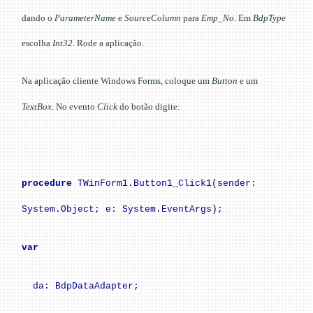
dando o
ParameterName
e
SourceColumn
para
Emp_No
. Em
BdpType
escolha
Int32
. Rode a aplicação.
Na aplicação cliente Windows Forms, coloque um
Button
e um
TextBox
.
No evento
Click
do botão digite:
procedure
TWinForm1.Button1_Click1(sender:
System.Object; e: System.EventArgs);
var
da: BdpDataAdapter;