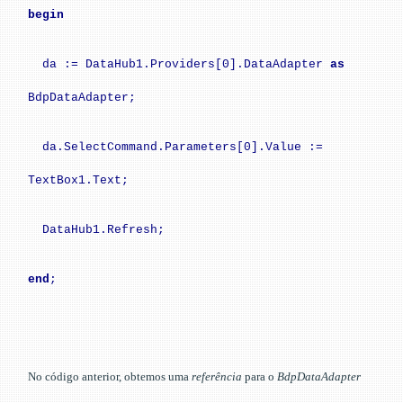
begin
da := DataHub1.Providers[0].DataAdapter
as
BdpDataAdapter;
da.SelectCommand.Parameters[0].Value :=
TextBox1.Text;
DataHub1.Refresh;
end
;
No código anterior, obtemos uma
referência
para o
BdpDataAdapter