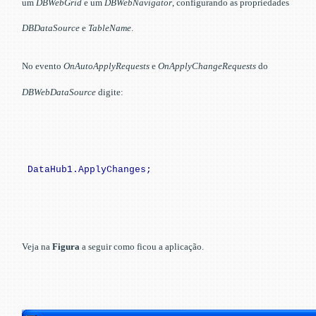
um
DBWebGrid
e um
DBWebNavigator
, configurando as propriedades
DBDataSource
e
TableName
.
No evento
OnAutoApplyRequests
e
OnApplyChangeRequests
do
DBWebDataSource
digite:
DataHub1.ApplyChanges;
Veja na
Figura
a seguir como ficou a aplicação.