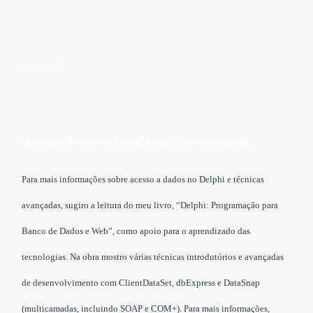
Download
dbExpress, DataSnap e ClientDataSet: Técnicas Avançadas
Para mais informações sobre acesso a dados no Delphi e técnicas
avançadas, sugiro a leitura do meu livro, “Delphi: Programação para
Banco de Dados e Web”, como apoio para o aprendizado das
tecnologias. Na obra mostro várias técnicas introdutórios e avançadas
de desenvolvimento com ClientDataSet, dbExpress e DataSnap
(multicamadas, incluindo SOAP e COM+). Para mais informações,