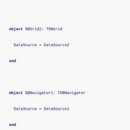
object
DBGrid2: TDBGrid
DataSource = DataSource2
end
object
DBNavigator1: TDBNavigator
DataSource = DataSource1
end