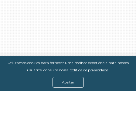
Utilizamos cookies para fornecer uma melhor experiência para nossos
usuários, consulte nossa
política de privacidade
.
Aceitar
Menu
Assine agora
Casos de sucesso
Baixe nosso e-book