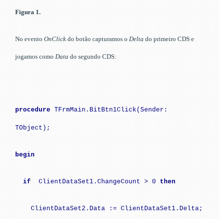
Figura 1.
No evento
OnClick
do botão capturamos o
Delta
do primeiro CDS e
jogamos como
Data
do segundo CDS:
procedure
TFrmMain.BitBtn1Click(Sender:
TObject);
begin
if
ClientDataSet1.ChangeCount > 0
then
ClientDataSet2.Data := ClientDataSet1.Delta;