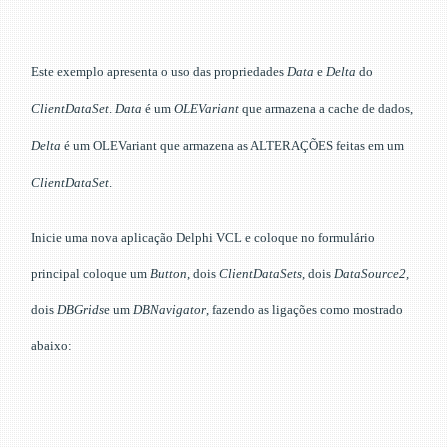
Este exemplo apresenta o uso das propriedades
Data
e
Delta
do
ClientDataSet
.
Data
é um
OLEVariant
que armazena a cache de dados,
Delta
é um OLEVariant que armazena as ALTERAÇÕES feitas em um
ClientDataSet
.
Inicie uma nova aplicação Delphi VCL e coloque no formulário
principal coloque um
Button
,
dois
ClientDataSets
, dois
DataSource2,
dois
DBGrids
e um
DBNavigator
, fazendo as ligações como mostrado
abaixo: