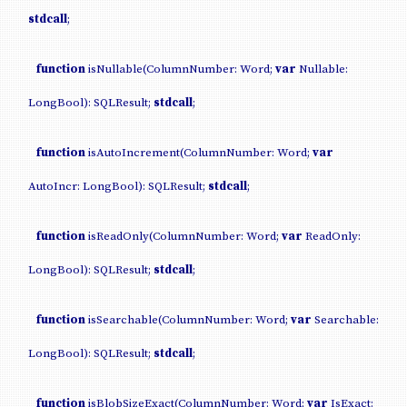
stdcall
;
function
isNullable(ColumnNumber: Word;
var
Nullable:
LongBool): SQLResult;
stdcall
;
function
isAutoIncrement(ColumnNumber: Word;
var
AutoIncr: LongBool): SQLResult;
stdcall
;
function
isReadOnly(ColumnNumber: Word;
var
ReadOnly:
LongBool): SQLResult;
stdcall
;
function
isSearchable(ColumnNumber: Word;
var
Searchable:
LongBool): SQLResult;
stdcall
;
function
isBlobSizeExact(ColumnNumber: Word;
var
IsExact: