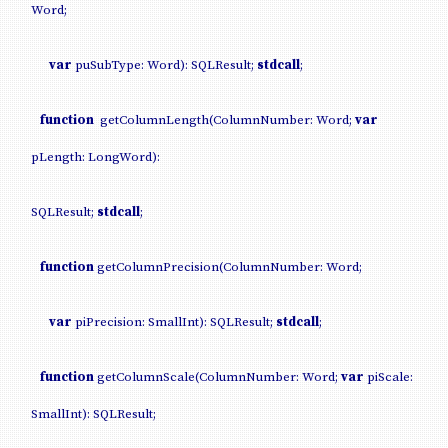
Word;
var
puSubType: Word): SQLResult;
stdcall
;
function
getColumnLength(ColumnNumber: Word;
var
pLength: LongWord):
SQLResult;
stdcall
;
function
getColumnPrecision(ColumnNumber: Word;
var
piPrecision: SmallInt): SQLResult;
stdcall
;
function
getColumnScale(ColumnNumber: Word;
var
piScale:
SmallInt): SQLResult;