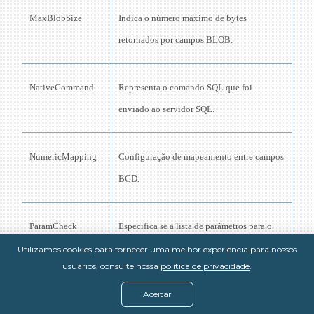
MaxBlobSize
Indica o número máximo de bytes
retornados por campos BLOB.
Nat
iveCommand
Representa o comando SQL que foi
enviado ao servidor SQL.
NumericMapping
Configuração de mapeamento entre campos
BCD.
ParamCheck
Especifica se a lista de parâmetros para o
Dataset é reconfigurada quando a consulta
Utilizamos cookies para fornecer uma melhor experiência para nossos
usuários, consulte nossa
política de privacidade
.
muda.
Aceitar