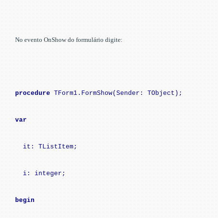
No evento OnShow do formulário digite:
procedure
TForm1.FormShow(Sender: TObject);
var
it: TListItem;
i: integer;
begin