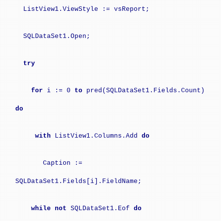
ListView1.ViewStyle := vsReport;
SQLDataSet1.Open;
try
for
i := 0
to
pred(SQLDataSet1.Fields.Count)
do
with
ListView1.Columns.Add
do
Caption :=
SQLDataSet1.Fields[i].FieldName;
while
not
SQLDataSet1.Eof
do