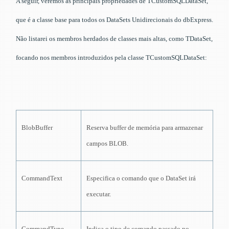
A seguir, veremos as principais propriedades de TCustomSQLDataSet,
que é a classe base para todos os DataSets Unidirecionais do dbExpress.
Não listarei os membros herdados de classes mais altas, como TDataSet,
focando nos membros introduzidos pela classe TCustomSQLDataSet:
BlobBuffer
Reserva buffer de memória para armazenar
campos BLOB.
CommandText
Especifica o comando que o DataSet irá
executar.
CommandType
Indica o tipo de comando passado no