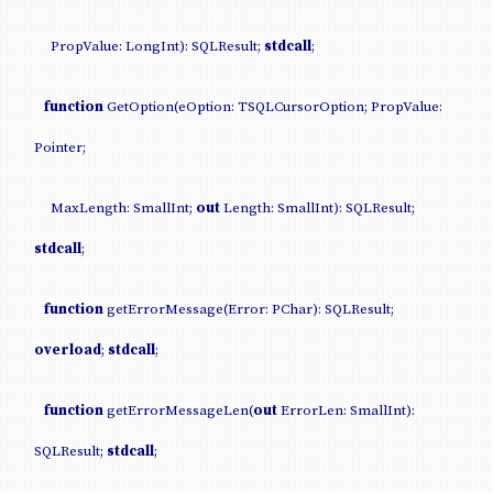
PropValue: LongInt): SQLResult;
stdcall
;
function
GetOption(eOption: TSQLCursorOption; PropValue:
Pointer;
MaxLength: SmallInt;
out
Length: SmallInt): SQLResult;
stdcall
;
function
getErrorMessage(Error: PChar): SQLResult;
overload
;
stdcall
;
function
getErrorMessageLen(
out
ErrorLen: SmallInt):
SQLResult;
stdcall
;