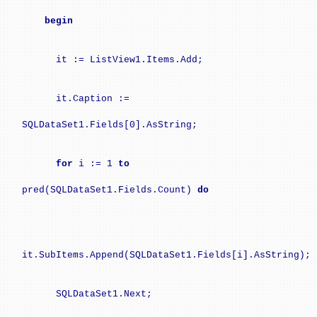
begin
it := ListView1.Items.Add;
it.Caption :=
SQLDataSet1.Fields[0].AsString;
for
i := 1
to
pred(SQLDataSet1.Fields.Count)
do
it.SubItems.Append(SQLDataSet1.Fields[i].AsString);
SQLDataSet1.Next;