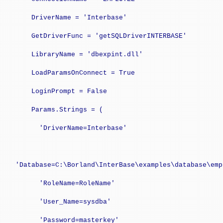
DriverName = 'Interbase'
GetDriverFunc = 'getSQLDriverINTERBASE'
LibraryName = 'dbexpint.dll'
LoadParamsOnConnect = True
LoginPrompt = False
Params.Strings = (
'DriverName=Interbase'
'Database=C:\Borland\InterBase\examples\database\emp
'RoleName=RoleName'
'User_Name=sysdba'
'Password=masterkey'