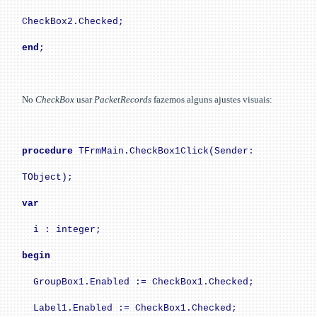
CheckBox2.Checked;
end
;
No
CheckBox
usar
PacketRecords
fazemos alguns ajustes visuais:
procedure
TFrmMain.CheckBox1Click(Sender:
TObject);
var
i : integer;
begin
GroupBox1.Enabled := CheckBox1.Checked;
Label1.Enabled := CheckBox1.Checked;