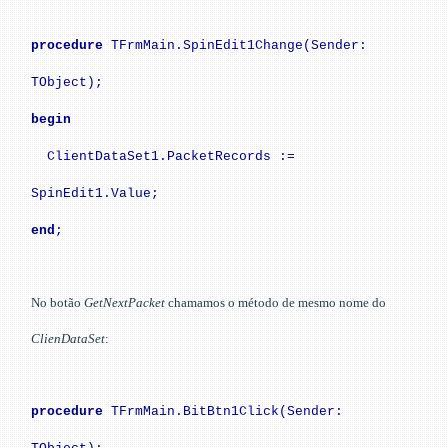
procedure
TFrmMain.SpinEdit1Change(Sender:
TObject);
begin
ClientDataSet1.PacketRecords :=
SpinEdit1.Value;
end
;
No botão
GetNextPacket
chamamos o método de mesmo nome do
ClienDataSet
:
procedure
TFrmMain.BitBtn1Click(Sender: