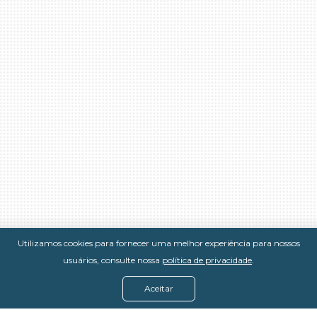
Utilizamos cookies para fornecer uma melhor experiência para nossos
usuários, consulte nossa
política de privacidade
.
Aceitar