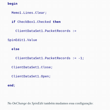
begin
Memo1.Lines.Clear;
if
CheckBox1.Checked
then
ClientDataSet1.PacketRecords :=
SpinEdit1.Value
else
ClientDataSet1.PacketRecords := -1;
ClientDataSet1.Close;
ClientDataSet1.Open;
end
;
No
OnChange
do
SpinEdit
também mudamos essa configuração: