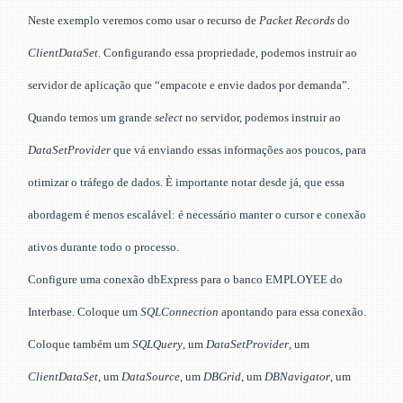
Neste exemplo veremos como usar o recurso de
Packet Records
do
ClientDataSet
. Configurando essa propriedade, podemos instruir ao
servidor de aplicação que “empacote e envie dados por demanda”.
Quando temos um grande
select
no servidor, podemos instruir ao
DataSetProvider
que vá enviando essas informações aos poucos, para
otimizar o tráfego de dados. È importante notar desde já, que essa
abordagem é menos escalável: é necessário manter o cursor e conexão
ativos durante todo o processo.
Configure uma conexão dbExpress para o banco EMPLOYEE do
Interbase. Coloque um
SQLConnection
apontando para essa conexão.
Coloque também um
SQLQuery
, um
DataSetProvider
, um
ClientDataSet
, um
DataSource
, um
DBGrid
, um
DBNavigator
, um