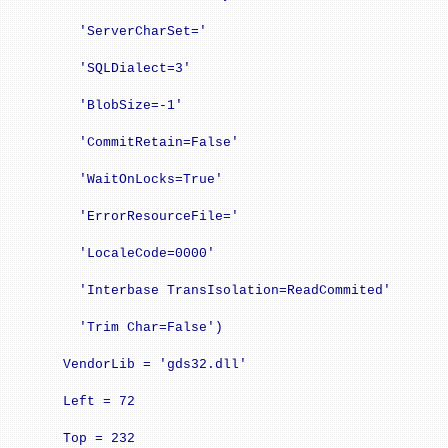
'ServerCharSet='
'SQLDialect=3'
'BlobSize=-1'
'CommitRetain=False'
'WaitOnLocks=True'
'ErrorResourceFile='
'LocaleCode=0000'
'Interbase TransIsolation=ReadCommited'
'Trim Char=False')
VendorLib = 'gds32.dll'
Left = 72
Top = 232