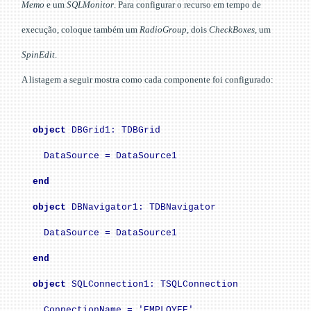
Memo
e um
SQLMonitor
. Para configurar o recurso em tempo de
execução, coloque também um
RadioGroup
, dois
CheckBoxes,
um
SpinEdit
.
A listagem a seguir mostra como cada componente foi configurado:
object
DBGrid1: TDBGrid
DataSource = DataSource1
end
object
DBNavigator1: TDBNavigator
DataSource = DataSource1
end
object
SQLConnection1: TSQLConnection
ConnectionName = 'EMPLOYEE'