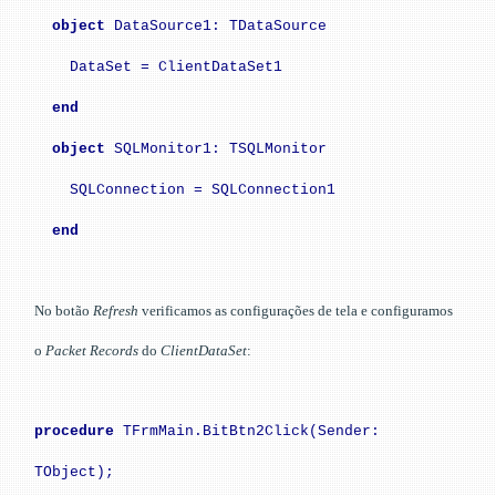
object
DataSource1: TDataSource
DataSet = ClientDataSet1
end
object
SQLMonitor1: TSQLMonitor
SQLConnection = SQLConnection1
end
No botão
Refresh
verificamos as configurações de tela e configuramos
o
Packet Records
do
ClientDataSet
:
procedure
TFrmMain.BitBtn2Click(Sender:
TObject);