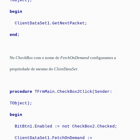
TObject);
begin
ClientDataSet1.GetNextPacket;
end
;
No
CheckBox
com o nome de
FetchOnDemand
configuramos a
propriedade de mesmo do
ClienDataSet
:
procedure
TFrmMain.CheckBox2Click(Sender:
TObject);
begin
BitBtn1.Enabled := not CheckBox2.Checked;
ClientDataSet1.FetchOnDemand :=