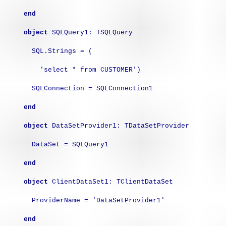
end
object
SQLQuery1: TSQLQuery
SQL.Strings = (
'select * from CUSTOMER')
SQLConnection = SQLConnection1
end
object
DataSetProvider1: TDataSetProvider
DataSet = SQLQuery1
end
object
ClientDataSet1: TClientDataSet
ProviderName = 'DataSetProvider1'
end