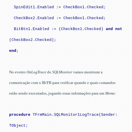
SpinEdit1.Enabled := CheckBox1.Checked;
CheckBox2.Enabled := CheckBox1.Checked;
BitBtn1.Enabled := (CheckBox1.Checked)
and not
(CheckBox2.Checked);
end
;
No evento
OnLogTrace
do
SQLMonitor
vamos monitorar a
comunicação com o IB/FB para verificar quando e quais comandos
estão sendo executados, jogando essas informações para um
Memo
:
procedure
TFrmMain.SQLMonitor1LogTrace(Sender:
TObject;