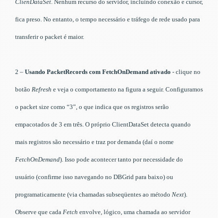
ClienDataSet
. Nenhum recurso do servidor, incluindo conexão e cursor,
fica preso. No entanto, o tempo necessário e tráfego de rede usado para
transferir o packet é maior.
2 –
Usando PacketRecords com FetchOnDemand ativado
- clique no
botão
Refresh
e veja o comportamento na figura a seguir. Configuramos
o packet size como “3”, o que indica que os registros serão
empacotados de 3 em três. O próprio ClientDataSet detecta quando
mais registros são necessário e traz por demanda (daí o nome
FetchOnDemand
). Isso pode acontecer tanto por necessidade do
usuário (confirme isso navegando no DBGrid para baixo) ou
programaticamente (via chamadas subseqüentes ao método
Next
).
Observe que cada
Fetch
envolve, lógico, uma chamada ao servidor