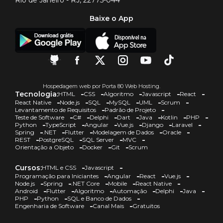
Baixe o App
Hospedagem web por Porta 80 Web Hosting.
Tecnologia:
HTML
CSS
Algoritmo
Javascript
React
React Native
Node.js
SQL
MySQL
UML
Scrum
Levantamento de Requisitos
Padrão de Projeto
Teste de Software
C#
Delphi
Dart
Java
Kotlin
PHP
Python
TypeScript
Angular
Vue.js
Django
Laravel
Spring
.NET
Flutter
Modelagem de Dados
Oracle
REST
PostgreSQL
SQL Server
MVC
Orientação a Objeto
Docker
Git
Scrum
Cursos:
HTML e CSS
Javascript
Programação para Iniciantes
Angular
React
Vue.js
Node.js
Spring
.NET Core
Mobile
React Native
Android
Flutter
Algoritmo
Automação
Delphi
Java
PHP
Python
SQL e Banco de Dados
Engenharia de Software
Canal Mais
Gratuitos