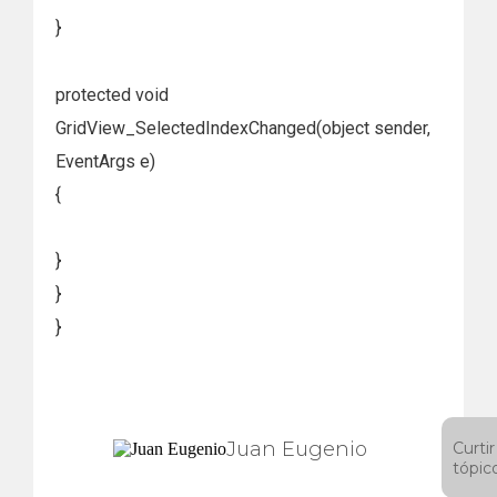
}
protected void
GridView_SelectedIndexChanged(object sender,
EventArgs e)
{
}
}
}
Juan Eugenio
Curtir
tópic