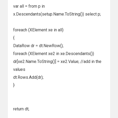
var all = from p in
x.Descendants(setup.Name.ToString()) select p;
foreach (XElement xe in all)
{
DataRow dr = dt.NewRow();
foreach (XElement xe2 in xe.Descendants())
dr[xe2.Name.ToString()] = xe2.Value; //add in the
values
dt.Rows.Add(dr);
}
return dt;