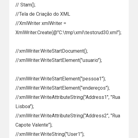
// Stam();
//Tela de Criação do XML
//XmlWriter xmlWriter =
XmlWriter.Create(@"C:\tmp\xml\testcrud30.xml");
//xmlWriter.WriteStartDocument();
//xmlWriter.WriteStartElement("usuario");
//xmlWriter.WriteStartElement("pessoa1");
//xmlWriter.WriteStartElement("endereços");
//xmlWriter.WriteAttributeString("Address1", "Rua
Lisboa");
//xmlWriter.WriteAttributeString("Address2", "Rua
Capote Valente");
//xmlWriter.WriteString("User1");