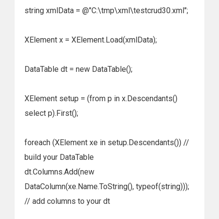
string xmlData = @"C:\tmp\xml\testcrud30.xml";
XElement x = XElement.Load(xmlData);
DataTable dt = new DataTable();
XElement setup = (from p in x.Descendants()
select p).First();
foreach (XElement xe in setup.Descendants()) //
build your DataTable
dt.Columns.Add(new
DataColumn(xe.Name.ToString(), typeof(string)));
// add columns to your dt