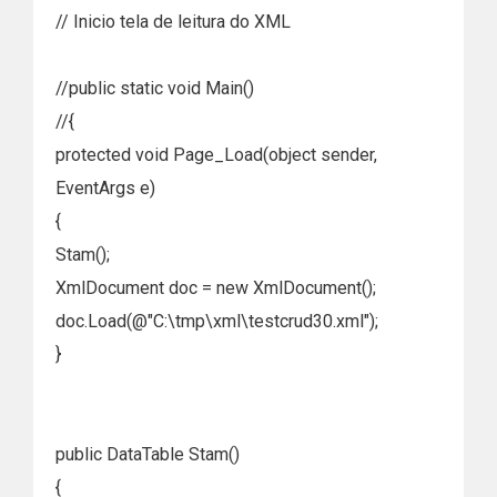
// Inicio tela de leitura do XML
//public static void Main()
//{
protected void Page_Load(object sender,
EventArgs e)
{
Stam();
XmlDocument doc = new XmlDocument();
doc.Load(@"C:\tmp\xml\testcrud30.xml");
}
public DataTable Stam()
{