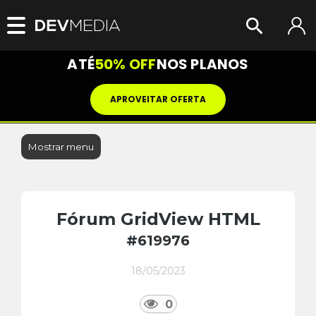
ATÉ
50% OFF
NOS PLANOS
APROVEITAR OFERTA
Mostrar menu
Fórum GridView HTML
#619976
18/05/2023
0