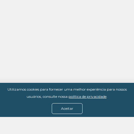
Utilizamos cookies para fornecer uma melhor experiência para nossos
usuários, consulte nossa
política de privacidade
.
Aceitar