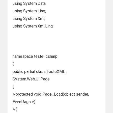
using System.Data;
using System.Linq;
using System.Xml;
using System.Xml.Linq;
namespace teste_csharp
{
public partial class TesteXML :
System.Web.UI.Page
{
//protected void Page_Load(object sender,
EventArgs e)
//{