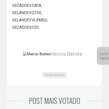
GECADDEV.DATA,
GELANDEV.QTDE,
GELANDEV.VLRMED,
GECADDEV.CDC
Marcos Batista
Curtir
tópic
RESPONDER
POST MAIS VOTADO