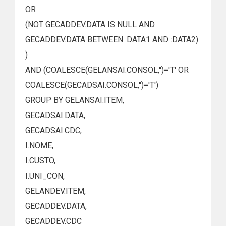
OR
(NOT GECADDEV.DATA IS NULL AND
GECADDEV.DATA BETWEEN :DATA1 AND :DATA2)
)
AND (COALESCE(GELANSAI.CONSOL,'')='T' OR
COALESCE(GECADSAI.CONSOL,'')='T')
GROUP BY GELANSAI.ITEM,
GECADSAI.DATA,
GECADSAI.CDC,
I.NOME,
I.CUSTO,
I.UNI_CON,
GELANDEV.ITEM,
GECADDEV.DATA,
GECADDEV.CDC