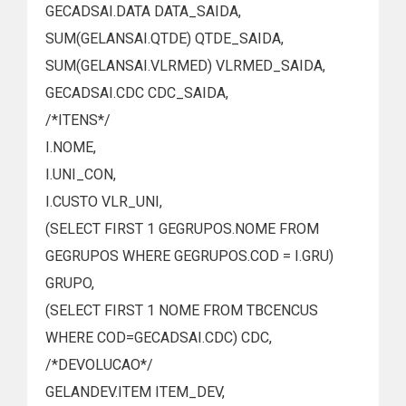
GECADSAI.DATA DATA_SAIDA,
está indicado lá embaixo (I.NOME).
SUM(GELANSAI.QTDE) QTDE_SAIDA,
ORDER BY
SUM(GELANSAI.VLRMED) VLRMED_SAIDA,
CDC,
GECADSAI.CDC CDC_SAIDA,
NOME
/*ITENS*/
I.NOME,
I.UNI_CON,
I.CUSTO VLR_UNI,
(SELECT FIRST 1 GEGRUPOS.NOME FROM
GEGRUPOS WHERE GEGRUPOS.COD = I.GRU)
GRUPO,
(SELECT FIRST 1 NOME FROM TBCENCUS
WHERE COD=GECADSAI.CDC) CDC,
/*DEVOLUCAO*/
GELANDEV.ITEM ITEM_DEV,