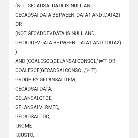
(NOT GECADSAI.DATA IS NULL AND
GECADSAI.DATA BETWEEN :DATA1 AND :DATA2)
OR
(NOT GECADDEV.DATA IS NULL AND
GECADDEV.DATA BETWEEN :DATA1 AND :DATA2)
)
AND (COALESCE(GELANSAI.CONSOL,'')='T' OR
COALESCE(GECADSAI.CONSOL,'')='T')
GROUP BY GELANSAI.ITEM,
GECADSAI.DATA,
GELANSAI.QTDE,
GELANSAI.VLRMED,
GECADSAI.CDC,
I.NOME,
I.CUSTO,