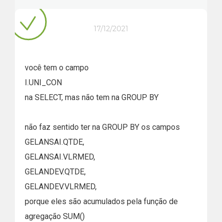
17/12/2021
você tem o campo
I.UNI_CON
na SELECT, mas não tem na GROUP BY
não faz sentido ter na GROUP BY os campos
GELANSAI.QTDE,
GELANSAI.VLRMED,
GELANDEV.QTDE,
GELANDEV.VLRMED,
porque eles são acumulados pela função de
agregação SUM()