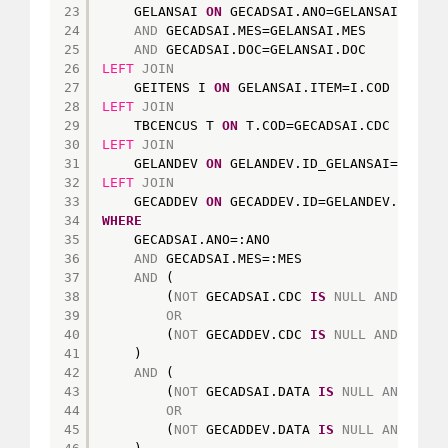
23
GELANSAI 
ON
GECADSAI.ANO=GELANSAI.ANO
24
AND
GECADSAI.MES=GELANSAI.MES
25
AND
GECADSAI.DOC=GELANSAI.DOC
26
LEFT
JOIN
27
GEITENS I 
ON
GELANSAI.ITEM=I.COD
28
LEFT
JOIN
29
TBCENCUS T 
ON
T.COD=GECADSAI.CDC
30
LEFT
JOIN
31
GELANDEV 
ON
GELANDEV.ID_GELANSAI=GELANS
32
LEFT
JOIN
33
GECADDEV 
ON
GECADDEV.ID=GELANDEV.ID_GEC
34
WHERE
35
GECADSAI.ANO=:ANO
36
AND
GECADSAI.MES=:MES
37
AND
(
38
(
NOT
GECADSAI.CDC 
IS
NULL
AND
GECAD
39
OR
40
(
NOT
GECADDEV.CDC 
IS
NULL
AND
GECAD
41
)
42
AND
(
43
(
NOT
GECADSAI.DATA 
IS
NULL
AND
GECA
44
OR
45
(
NOT
GECADDEV.DATA 
IS
NULL
AND
GECA