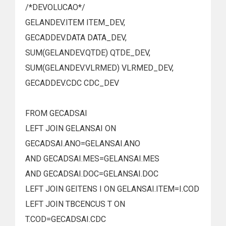
/*DEVOLUCAO*/
GELANDEV.ITEM ITEM_DEV,
GECADDEV.DATA DATA_DEV,
SUM(GELANDEV.QTDE) QTDE_DEV,
SUM(GELANDEV.VLRMED) VLRMED_DEV,
GECADDEV.CDC CDC_DEV
FROM GECADSAI
LEFT JOIN GELANSAI ON
GECADSAI.ANO=GELANSAI.ANO
AND GECADSAI.MES=GELANSAI.MES
AND GECADSAI.DOC=GELANSAI.DOC
LEFT JOIN GEITENS I ON GELANSAI.ITEM=I.COD
LEFT JOIN TBCENCUS T ON
T.COD=GECADSAI.CDC