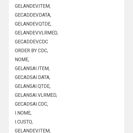
GELANDEV.ITEM,
GECADDEV.DATA,
GELANDEV.QTDE,
GELANDEV.VLRMED,
GECADDEV.CDC
ORDER BY CDC,
NOME,
GELANSAI.ITEM,
GECADSAI.DATA,
GELANSAI.QTDE,
GELANSAI.VLRMED,
GECADSAI.CDC,
I.NOME,
I.CUSTO,
GELANDEV.ITEM,