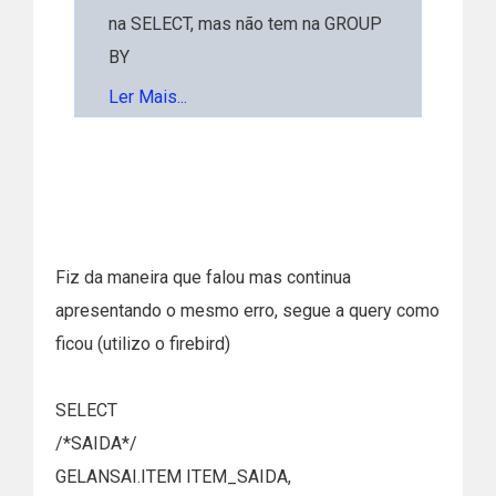
na SELECT, mas não tem na GROUP
BY
Ler Mais...
não faz sentido ter na GROUP BY
os campos
GELANSAI.QTDE,
GELANSAI.VLRMED,
GELANDEV.QTDE,
Fiz da maneira que falou mas continua
GELANDEV.VLRMED,
apresentando o mesmo erro, segue a query como
porque eles são acumulados pela
ficou (utilizo o firebird)
função de agregação SUM()
SELECT
a ordenação abaixo ira gerar o erro
/*SAIDA*/
de ambiguidade, porque há campos
GELANSAI.ITEM ITEM_SAIDA,
CDC em duas tabelas e o nome já