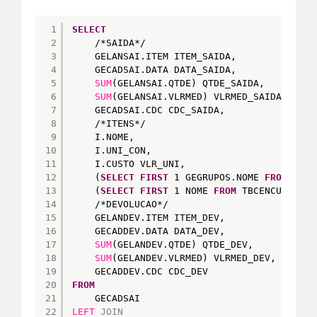
1
SELECT
2
/*SAIDA*/
3
GELANSAI.ITEM ITEM_SAIDA,
4
GECADSAI.DATA DATA_SAIDA,
5
SUM
(GELANSAI.QTDE) QTDE_SAIDA,
6
SUM
(GELANSAI.VLRMED) VLRMED_SAIDA,
7
GECADSAI.CDC CDC_SAIDA,
8
/*ITENS*/
9
I.NOME,
10
I.UNI_CON,
11
I.CUSTO VLR_UNI,
12
(
SELECT
FIRST
1 GEGRUPOS.NOME 
FROM
GEGR
13
(
SELECT
FIRST
1 NOME 
FROM
TBCENCUS 
WHER
14
/*DEVOLUCAO*/
15
GELANDEV.ITEM ITEM_DEV,
16
GECADDEV.DATA DATA_DEV,
17
SUM
(GELANDEV.QTDE) QTDE_DEV,
18
SUM
(GELANDEV.VLRMED) VLRMED_DEV,
19
GECADDEV.CDC CDC_DEV
20
FROM
21
GECADSAI
22
LEFT
JOIN