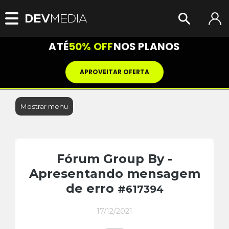
ATÉ
50% OFF
NOS PLANOS
APROVEITAR OFERTA
Mostrar menu
Fórum Group By -
Apresentando mensagem
de erro
#617394
17/12/2021