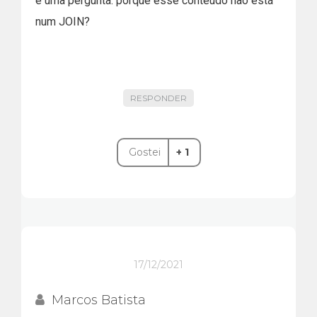
e uma pergunta: porque esse conteúdo não está
num JOIN?
RESPONDER
Gostei
+ 1
17/12/2021
Marcos Batista