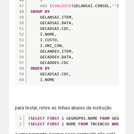
46
)
47
AND
(
COALESCE
(GELANSAI.CONSOL,
''
)=
'T'
O
48
GROUP
BY
49
GELANSAI.ITEM,
50
GECADSAI.DATA,
51
GECADSAI.CDC,
52
I.NOME,
53
I.CUSTO,
54
I.UNI_CON,
55
GELANDEV.ITEM,
56
GECADDEV.DATA,
57
GECADDEV.CDC
58
ORDER
BY
59
GECADSAI.CDC,
60
I.NOME
para testar, retire as linhas abaixo da instrução.
1
(
SELECT
FIRST
1 GEGRUPOS.NOME 
FROM
GEGRUPOS 
2
(
SELECT
FIRST
1 NOME 
FROM
TBCENCUS 
WHERE
COD