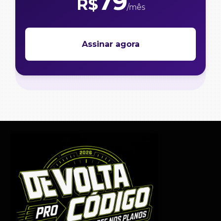
79
R$
/mês
Assinar agora