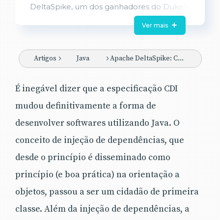
DeltaSpike, um dos ganhadores do Duke’s
Choice Awards de 2014, premiação
Ver mais
realizada no JavaOne direcionada para os
projetos, organizações e comunidades
que, de alguma maneira, se destacaram
Artigos
Java
Apache DeltaSpike: CDI Programável
pela inovação que trouxeram à plataforma
Java.
É inegável dizer que a especificação CDI
Assim, durante o artigo o leitor terá uma visão
mudou definitivamente a forma de
geral do DeltaSpike, permitindo conhecer as
suas principais funcionalidades e entender o
desenvolver softwares utilizando Java. O
porquê deste projeto ser tão inovador. A partir
conceito de injeção de dependências, que
deste panorama, será possível identificar quais
desde o princípio é disseminado como
das diversas funcionalidades podem ser úteis
às suas soluções CDI.
princípio (e boa prática) na orientação a
objetos, passou a ser um cidadão de primeira
classe. Além da injeção de dependências, a