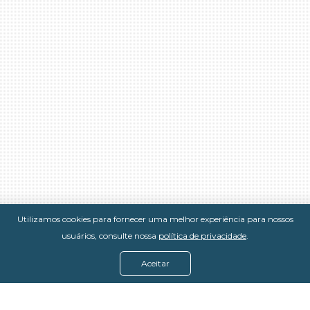
Utilizamos cookies para fornecer uma melhor experiência para nossos
usuários, consulte nossa
política de privacidade
.
Aceitar