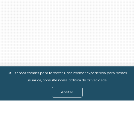
Utilizamos cookies para fornecer uma melhor experiência para nossos
usuários, consulte nossa
política de privacidade
.
Aceitar
Menu
Assine agora