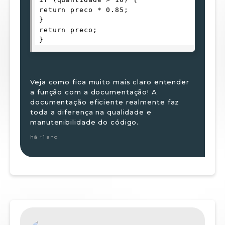
 return preco * 0.85; 
 } 
 return preco; 
 }
Veja como fica muito mais claro entender
a função com a documentação! A
documentação eficiente realmente faz
toda a diferença na qualidade e
manutenibilidade do código.
há +1 ano