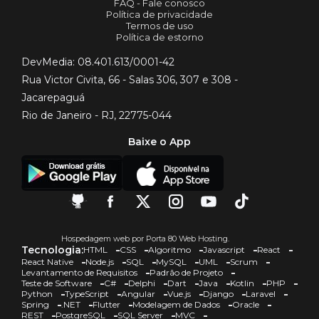
FAQ - Fale conosco
Política de privacidade
Termos de uso
Política de estorno
DevMedia: 08.401.613/0001-42
Rua Victor Civita, 66 - Salas 306, 307 e 308 -
Jacarepaguá
Rio de Janeiro - RJ, 22775-044
Baixe o App
Hospedagem web por Porta 80 Web Hosting.
Tecnologia:
HTML
CSS
Algoritmo
Javascript
React
React Native
Node.js
SQL
MySQL
UML
Scrum
Levantamento de Requisitos
Padrão de Projeto
Teste de Software
C#
Delphi
Dart
Java
Kotlin
PHP
Python
TypeScript
Angular
Vue.js
Django
Laravel
Spring
.NET
Flutter
Modelagem de Dados
Oracle
REST
PostgreSQL
SQL Server
MVC