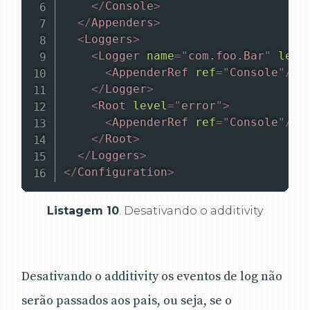
</
Console
>
</
Appenders
>
<
Loggers
>
<
Logger
name
=
"
com.foo.Bar
"
leve
<
AppenderRef
ref
=
"
Console
"
/>
</
Logger
>
<
Root
level
=
"
error
"
>
<
AppenderRef
ref
=
"
Console
"
/>
</
Root
>
</
Loggers
>
</
Configuration
>
Listagem 10
. Desativando o additivity
Desativando o additivity os eventos de log não
serão passados aos pais, ou seja, se o