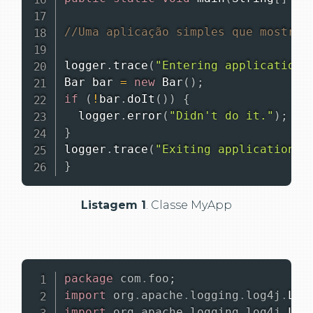
//Uma aplicação simples que mostra 
logger
.
trace
(
"Entering application.
Bar
 bar 
=
new
Bar
(
)
;
if
(
!
bar
.
doIt
(
)
)
{
  logger
.
error
(
"Didn't do it."
)
;
}
logger
.
trace
(
"Exiting application."
}
Listagem 1
. Classe MyApp
package
com
.
foo
;
import
org
.
apache
.
logging
.
log4j
.
Log
import
org
.
apache
.
logging
.
log4j
.
Log