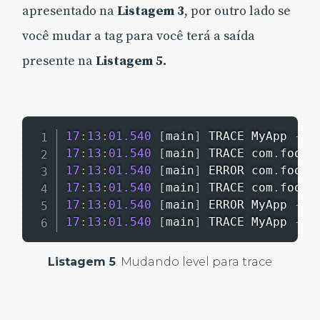
apresentado na
Listagem 3
, por outro lado se
você mudar a tag
para
você terá a saída
presente na
Listagem 5.
17
:
13
:
01.540
[
main
]
 TRACE 
MyApp
-
E
17
:
13
:
01.540
[
main
]
 TRACE com
.
foo
.
B
17
:
13
:
01.540
[
main
]
 ERROR com
.
foo
.
B
17
:
13
:
01.540
[
main
]
 TRACE com
.
foo
.
B
17
:
13
:
01.540
[
main
]
 ERROR 
MyApp
-
D
17
:
13
:
01.540
[
main
]
 TRACE 
MyApp
-
E
Listagem 5
. Mudando level para trace