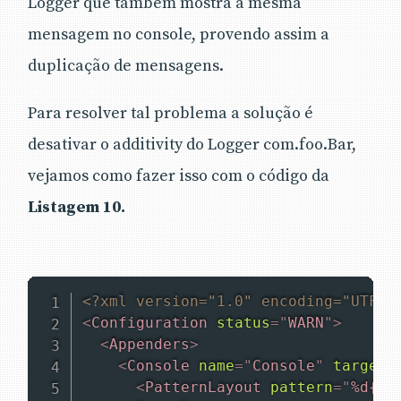
Logger que também mostra a mesma
mensagem no console, provendo assim a
duplicação de mensagens.
Para resolver tal problema a solução é
desativar o additivity do Logger com.foo.Bar,
vejamos como fazer isso com o código da
Listagem 10.
<?xml version="1.0" encoding="UTF-8
<
Configuration
status
=
"
WARN
"
>
<
Appenders
>
<
Console
name
=
"
Console
"
target
=
<
PatternLayout
pattern
=
"
%d{HH