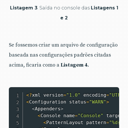
Listagem 3
. Saída no console das
Listagens 1
e 2
Se fossemos criar um arquivo de configuração
baseada nas configurações padrões citadas
acima, ficaria como a
Listagem 4.
<
?
xml version
=
"1.0"
 encoding
=
"UTF-8
<
Configuration
 status
=
"WARN"
>
<
Appenders
>
<
Console
 name
=
"Console"
 target
=
<
PatternLayout
 pattern
=
"%d{HH