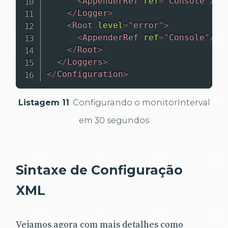
<
AppenderRef
ref
=
"
Console
"
/>
</
Logger
>
<
Root
level
=
"
error
"
>
<
AppenderRef
ref
=
"
Console
"
/>
</
Root
>
</
Loggers
>
</
Configuration
>
Listagem 11
. Configurando o monitorInterval
em 30 segundos
Sintaxe de Configuração
XML
Vejamos agora com mais detalhes como