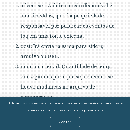
advertiser: A única opção disponível é
'multicastdns', que é a propriedade
responsável por publicar os eventos de
log em uma fonte externa.
dest: Irá enviar a saída para stderr,
arquivo ou URL.
monitorInterval: Quantidade de tempo
em segundos para que seja checado se
houve mudanças no arquivo de
configuração.
Utilizamos cookies para fornecer uma melhor experiência para nossos
name: Nome do configuration
usuários, consulte nossa
política de privacidade
.
packages: Uma lista de nomes de pacotes
Aceitar
separadas por virgulas, esses pacotes