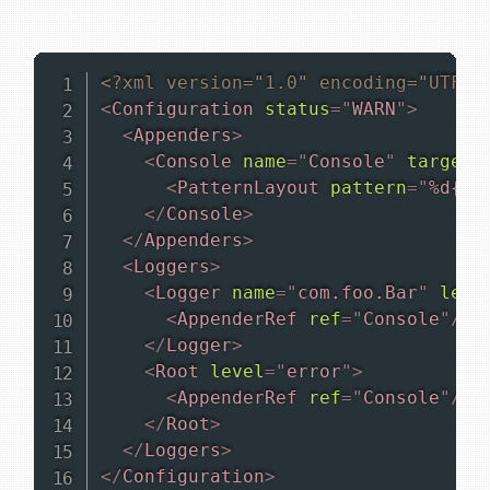
<?xml version="1.0" encoding="UTF-8
<
Configuration
status
=
"
WARN
"
>
<
Appenders
>
<
Console
name
=
"
Console
"
target
=
<
PatternLayout
pattern
=
"
%d{HH
</
Console
>
</
Appenders
>
<
Loggers
>
<
Logger
name
=
"
com.foo.Bar
"
leve
<
AppenderRef
ref
=
"
Console
"
/>
</
Logger
>
<
Root
level
=
"
error
"
>
<
AppenderRef
ref
=
"
Console
"
/>
</
Root
>
</
Loggers
>
</
Configuration
>