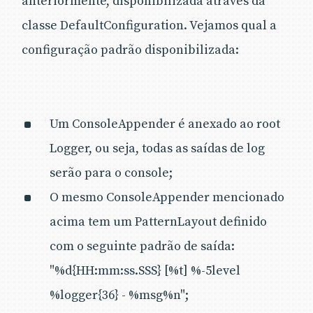
anteriormente, disponibilizada através da
classe DefaultConfiguration. Vejamos qual a
configuração padrão disponibilizada:
Um ConsoleAppender é anexado ao root
Logger, ou seja, todas as saídas de log
serão para o console;
O mesmo ConsoleAppender mencionado
acima tem um PatternLayout definido
com o seguinte padrão de saída:
"%d{HH:mm:ss.SSS} [%t] %-5level
%logger{36} - %msg%n";