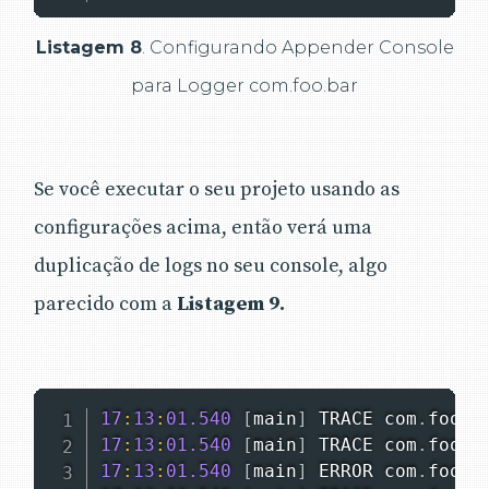
Listagem 8
. Configurando Appender Console
para Logger com.foo.bar
Se você executar o seu projeto usando as
configurações acima, então verá uma
duplicação de logs no seu console, algo
parecido com a
Listagem 9.
17
:
13
:
01.540
[
main
]
 TRACE com
.
foo
.
B
17
:
13
:
01.540
[
main
]
 TRACE com
.
foo
.
B
17
:
13
:
01.540
[
main
]
 ERROR com
.
foo
.
B