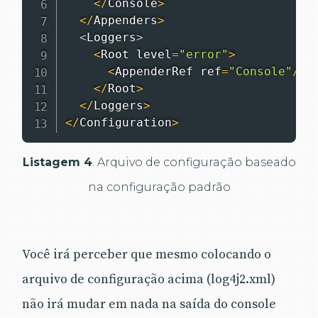
<
/
Console
>
<
/
Appenders
>
<
Loggers
>
<
Root
 level
=
"error"
>
<
AppenderRef
 ref
=
"Console"
/
>
<
/
Root
>
<
/
Loggers
>
<
/
Configuration
>
Listagem 4
. Arquivo de configuração baseado
na configuração padrão
Você irá perceber que mesmo colocando o
arquivo de configuração acima (log4j2.xml)
não irá mudar em nada na saída do console