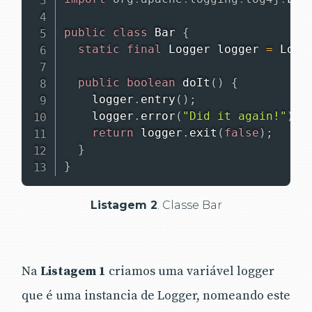
public
class
Bar
{
static
final
Logger
 logger 
=
LogM
public
boolean
doIt
(
)
{
    logger
.
entry
(
)
;
    logger
.
error
(
"Did it again!"
)
;
return
 logger
.
exit
(
false
)
;
}
}
Listagem 2
. Classe Bar
Na
Listagem 1
criamos uma variável logger
que é uma instancia de Logger, nomeando este