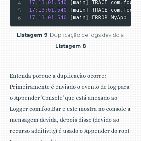
17
:
13
:
01.540
[
main
]
 TRACE com
.
foo
.
B
17
:
13
:
01.540
[
main
]
 TRACE com
.
foo
.
B
17
:
13
:
01.540
[
main
]
 ERROR 
MyApp
-
D
Listagem 9
. Duplicação de logs devido a
Listagem 8
Entenda porque a duplicação ocorre:
Primeiramente é enviado o evento de log para
o Appender 'Console' que está anexado ao
Logger com.foo.Bar e este mostra no console a
mensagem devida, depois disso (devido ao
recurso additivity) é usado o Appender do root