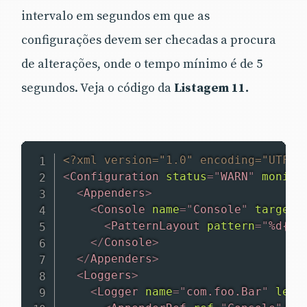
intervalo em segundos em que as
configurações devem ser checadas a procura
de alterações, onde o tempo mínimo é de 5
segundos. Veja o código da
Listagem 11.
<?xml version="1.0" encoding="UTF-8
<
Configuration
status
=
"
WARN
"
monito
<
Appenders
>
<
Console
name
=
"
Console
"
target
=
<
PatternLayout
pattern
=
"
%d{HH
</
Console
>
</
Appenders
>
<
Loggers
>
<
Logger
name
=
"
com.foo.Bar
"
leve