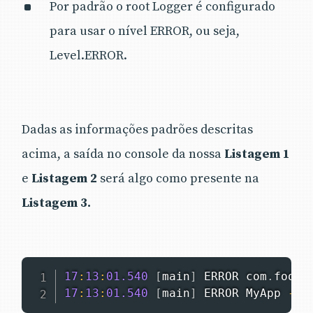
Por padrão o root Logger é configurado
para usar o nível ERROR, ou seja,
Level.ERROR.
Dadas as informações padrões descritas
acima, a saída no console da nossa
Listagem 1
e
Listagem 2
será algo como presente na
Listagem 3.
17
:
13
:
01.540
[
main
]
 ERROR com
.
foo
.
B
17
:
13
:
01.540
[
main
]
 ERROR 
MyApp
-
D