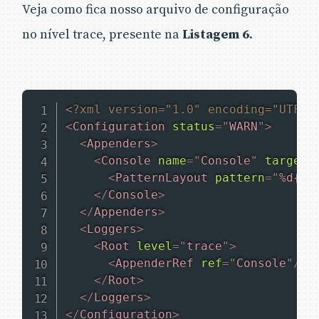
Veja como fica nosso arquivo de configuração
no nível trace, presente na
Listagem 6
.
<?xml version="1.0" encoding="UTF-8
<
Configuration
status
=
"
WARN
"
>
<
Appenders
>
<
Console
name
=
"
Console
"
target
=
<
PatternLayout
pattern
=
"
%d{HH
</
Console
>
</
Appenders
>
<
Loggers
>
<
Root
level
=
"
trace
"
>
<
AppenderRef
ref
=
"
Console
"
/>
</
Root
>
</
Loggers
>
</
Configuration
>