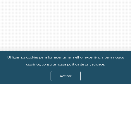
Utilizamos cookies para fornecer uma melhor experiência para nossos
usuários, consulte nossa
política de privacidade
.
Aceitar
Menu
Assine agora
Casos de sucesso
Baixe nosso e-book
Quem somos