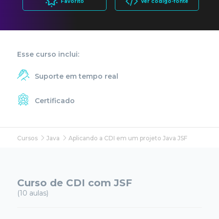
Favorito
Ver código-fonte
Esse curso inclui:
Suporte em tempo real
Certificado
Cursos
Java
Aplicando a CDI em um projeto Java JSF
Curso de CDI com JSF
(10 aulas)