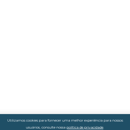
Utilizamos cookies para fornecer uma melhor experiência para nossos
usuários, consulte nossa
política de privacidade
.