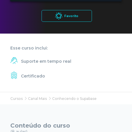
Favorito
Esse curso inclui:
Suporte em tempo real
Certificado
Cursos
Canal Mais
Conhecendo o Supabase
Conteúdo do curso
(8 aulas)