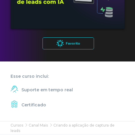
Favorito
Esse curso inclui:
Suporte em tempo real
Certificado
Cursos
Canal Mais
Criando a aplicação de captura de
leads