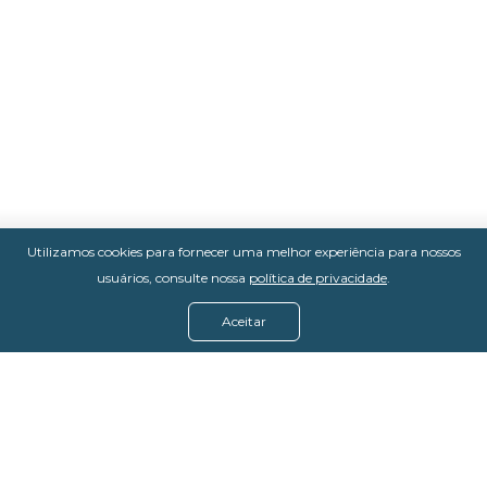
Utilizamos cookies para fornecer uma melhor experiência para nossos
usuários, consulte nossa
política de privacidade
.
Aceitar
Menu
Assine agora
Casos de sucesso