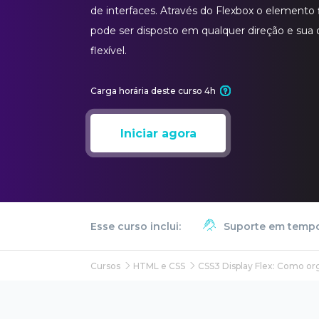
de interfaces. Através do Flexbox o elemento 
pode ser disposto em qualquer direção e sua
flexível.
Carga horária deste curso 4h
Iniciar agora
Esse curso inclui:
Suporte em tempo
Cursos
HTML e CSS
CSS3 Display Flex: Como o