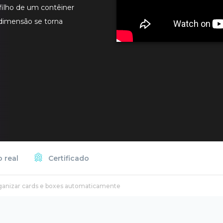
filho de um contêiner
 dimensão se torna
 real
Certificado
rganizar cards e boxes automaticamente