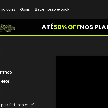
cnologias
Guias
Baixe nosso e-book
ATÉ
50% OFF
NOS PLA
Como
xes
ra facilitar a criação