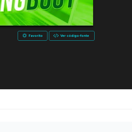
Favorito
Ver código-fonte