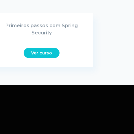
Primeiros passos com Spring
Security
Ver curso