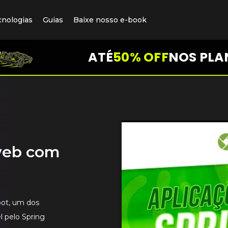
cnologias
Guias
Baixe nosso e-book
ATÉ
50% OFF
NOS PLA
web com
oot, um dos
l pelo Spring