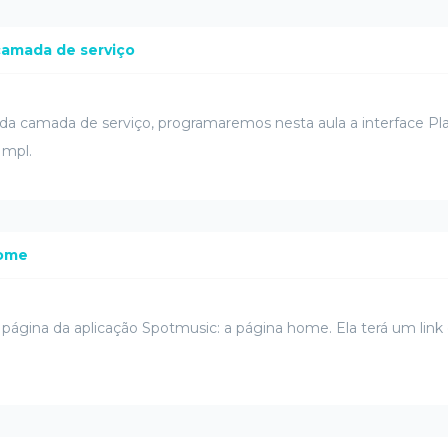
 camada de serviço
da camada de serviço, programaremos nesta aula a interface Play
Impl.
home
 página da aplicação Spotmusic: a página home. Ela terá um link q