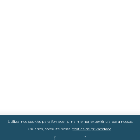
Utilizamos cookies para fornecer uma melhor experiência para nossos
usuários, consulte nossa
política de privacidade
.