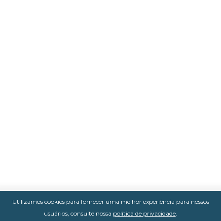
Utilizamos cookies para fornecer uma melhor experiência para nossos
usuários, consulte nossa
política de privacidade
.