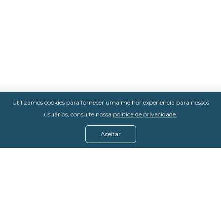
Utilizamos cookies para fornecer uma melhor experiência para nossos
usuários, consulte nossa
política de privacidade
.
Aceitar
Menu
Assine agora
Casos de sucesso
Baixe nosso e-book