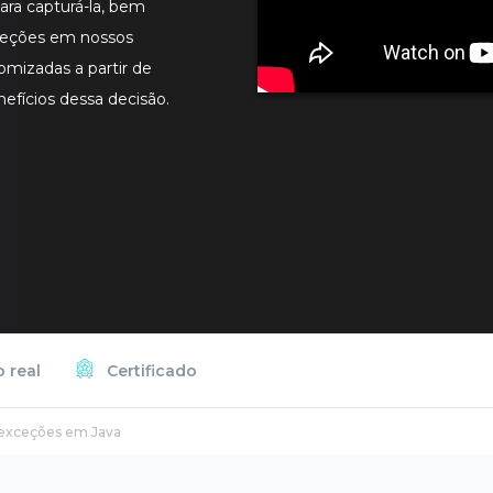
ra capturá-la, bem
eções em nossos
omizadas a partir de
efícios dessa decisão.
 real
Certificado
 exceções em Java