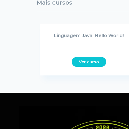
Mais cursos
Linguagem Java: Hello World!
Ver curso