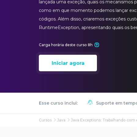
lançada uma exceção, quais os mecanismos pa
como em que momento podemos lançar exc
códigos. Além disso, criaremos exceções cust
RuntimeException, apresentando quais os ben
Carga horária deste curso 8h
Iniciar agora
Esse curso inclui:
Suporte em tempo
Cursos
Java
Java Exceptions: Trabalhando com