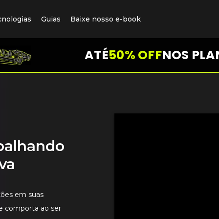
cnologias
Guias
Baixe nosso e-book
ATÉ
50% OFF
NOS PLA
abalhando
va
ções em suas
e comporta ao ser