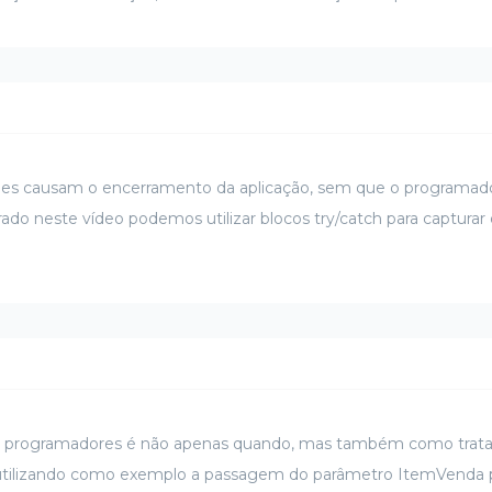
h
ões causam o encerramento da aplicação, sem que o programado
 neste vídeo podemos utilizar blocos try/catch para captura
e programadores é não apenas quando, mas também como tratar
 utilizando como exemplo a passagem do parâmetro ItemVenda p