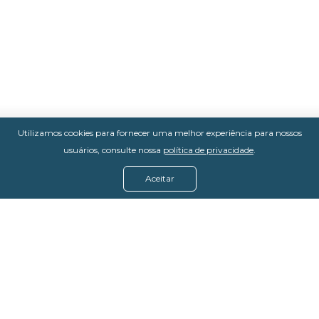
Utilizamos cookies para fornecer uma melhor experiência para nossos
usuários, consulte nossa
política de privacidade
.
Aceitar
Menu
Assine agora
Casos de sucesso
Baixe nosso e-book
Quem somos
FAQ - Fale conosco