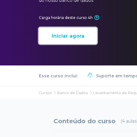
do nosso banco de dados
Carga horária deste curso 4h
Iniciar agora
Esse curso inclui:
Suporte em tempo
Cursos
Banco de Dados
Levantamento de Requi
Conteúdo do curso
(4 aulas