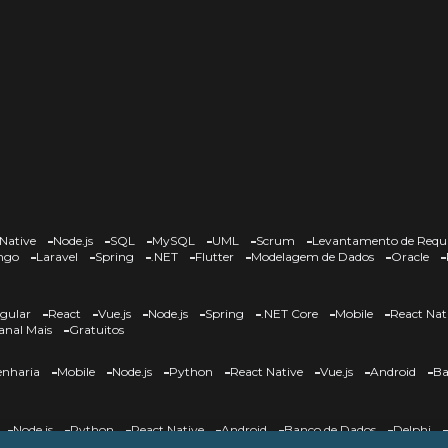
Native
Node.js
SQL
MySQL
UML
Scrum
Levantamento de Requi
ngo
Laravel
Spring
.NET
Flutter
Modelagem de Dados
Oracle
gular
React
Vue.js
Node.js
Spring
.NET Core
Mobile
React Nat
anal Mais
Gratuitos
nharia
Mobile
Node.js
Python
React Native
Vue.js
Android
Ba
Node.js
Python
React Native
Android
Banco de Dados
Delphi