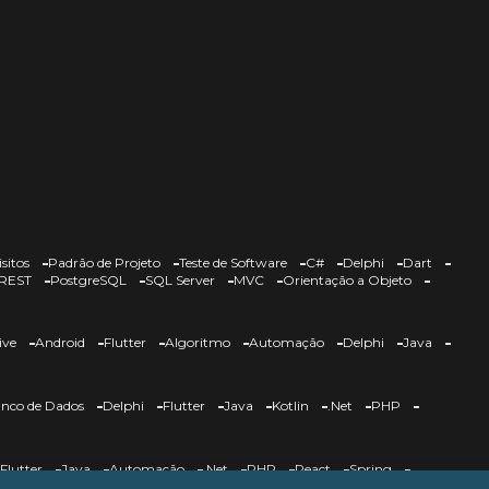
sitos
Padrão de Projeto
Teste de Software
C#
Delphi
Dart
REST
PostgreSQL
SQL Server
MVC
Orientação a Objeto
ive
Android
Flutter
Algoritmo
Automação
Delphi
Java
nco de Dados
Delphi
Flutter
Java
Kotlin
.Net
PHP
Flutter
Java
Automação
.Net
PHP
React
Spring