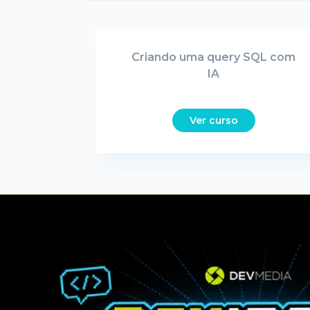
Criando uma query SQL com
IA
Ver curso