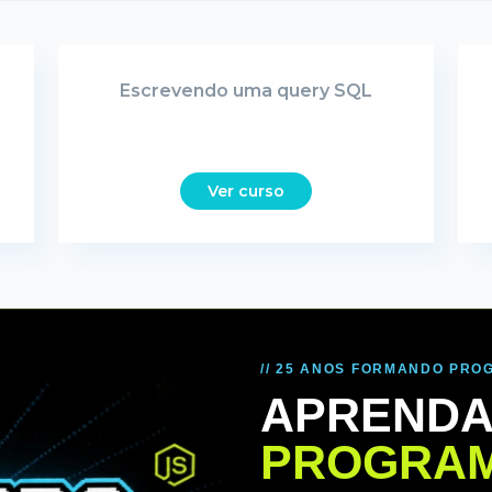
Escrevendo uma query SQL
Ver curso
// 25 ANOS FORMANDO PR
APRENDA
PROGRAM