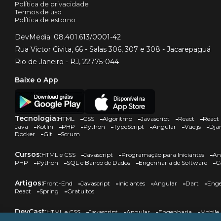
Política de privacidade
Termos de uso
Política de estorno
DevMedia: 08.401.613/0001-42
Rua Victor Civita, 66 - Salas 306, 307 e 308 - Jacarepaguá
Rio de Janeiro - RJ, 22775-044
Baixe o App
Tecnologia:
HTML
CSS
Algoritmo
Javascript
React
React 
Java
Kotlin
PHP
Python
TypeScript
Angular
Vue.js
Dja
Docker
Git
Scrum
Cursos:
HTML e CSS
Javascript
Programação para Iniciantes
An
PHP
Python
SQL e Banco de Dados
Engenharia de Software
C
Artigos:
Front-End
Javascript
Iniciantes
Angular
Dart
Enge
React
Spring
Gratuitos
DevCast:
HTML e CSS
Javascript
Angular
Engenharia
Mobile
Gratuitos
Canal Mais