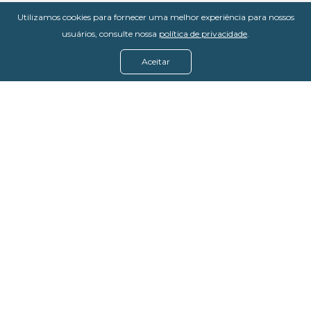
Utilizamos cookies para fornecer uma melhor experiência para nossos
usuários, consulte nossa
política de privacidade
.
Aceitar
Menu
Assine agora
Casos de sucesso
Baixe nosso e-book
Quem somos
FAQ - Fale conosco
Política de privacidade
Termos de uso
Política de estorno
DevMedia: 08.401.613/0001-42
Rua Victor Civita, 66 - Salas 306, 307 e 308 -
Jacarepaguá
Rio de Janeiro - RJ, 22775-044