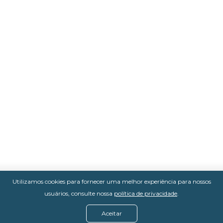
Utilizamos cookies para fornecer uma melhor experiência para nossos
usuários, consulte nossa
política de privacidade
.
Aceitar