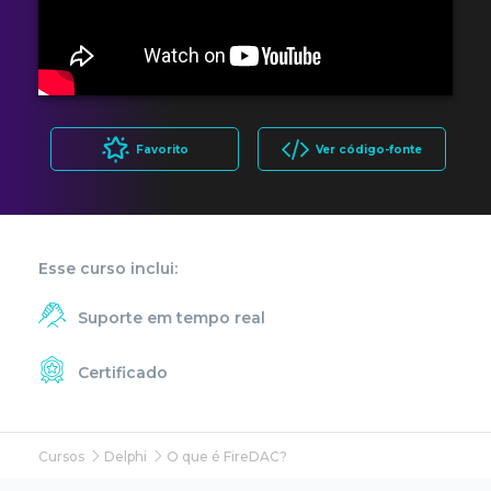
Favorito
Ver código-fonte
Esse curso inclui:
Suporte em tempo real
Certificado
Cursos
Delphi
O que é FireDAC?