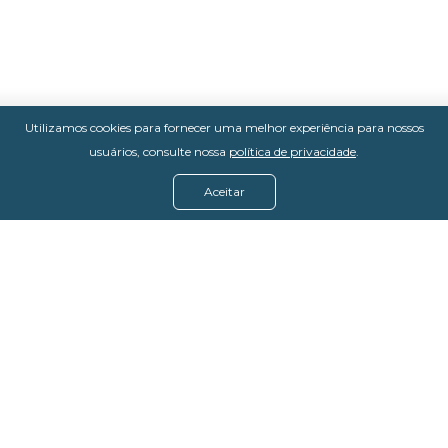
Utilizamos cookies para fornecer uma melhor experiência para nossos
usuários, consulte nossa
política de privacidade
.
Aceitar
Menu
Assine agora
Casos de sucesso
Baixe nosso e-book
Quem somos
FAQ - Fale conosco
Política de privacidade
Termos de uso
Política de estorno