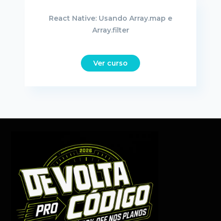
React Native: Usando Array.map e
Array.filter
Ver curso