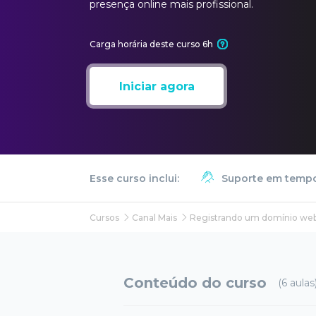
presença online mais profissional.
Carga horária deste curso 6h
Iniciar agora
Esse curso inclui:
Suporte em tempo
Cursos
Canal Mais
Registrando um domínio web 
Conteúdo do curso
(6 aulas