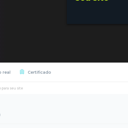
 real
Certificado
para seu site
)