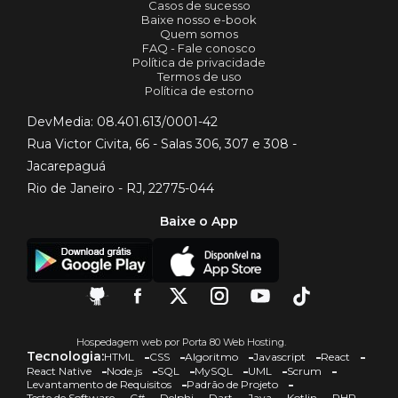
Casos de sucesso
Baixe nosso e-book
Quem somos
FAQ - Fale conosco
Política de privacidade
Termos de uso
Política de estorno
DevMedia: 08.401.613/0001-42
Rua Victor Civita, 66 - Salas 306, 307 e 308 -
Jacarepaguá
Rio de Janeiro - RJ, 22775-044
Baixe o App
Hospedagem web por Porta 80 Web Hosting.
Tecnologia:
HTML
CSS
Algoritmo
Javascript
React
React Native
Node.js
SQL
MySQL
UML
Scrum
Levantamento de Requisitos
Padrão de Projeto
Teste de Software
C#
Delphi
Dart
Java
Kotlin
PHP