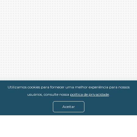
Utilizamos cookies para fornecer uma melhor experiência para nossos
usuários, consulte nossa
política de privacidade
.
Aceitar