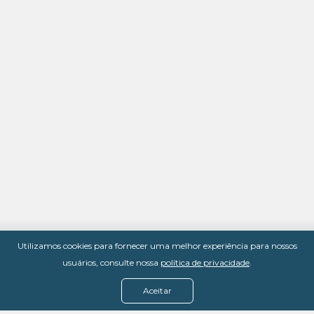
Utilizamos cookies para fornecer uma melhor experiência para nossos
usuários, consulte nossa
política de privacidade
.
Aceitar