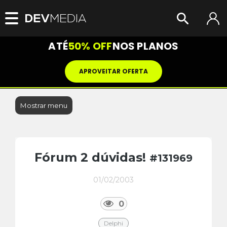
ATÉ
50% OFF
NOS PLANOS
APROVEITAR OFERTA
Mostrar menu
Fórum 2 dúvidas!
#131969
01/02/2003
0
Delphi