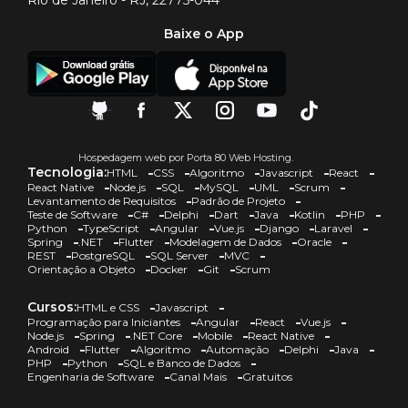
Rio de Janeiro - RJ, 22775-044
Baixe o App
Hospedagem web por Porta 80 Web Hosting.
Tecnologia:
HTML
CSS
Algoritmo
Javascript
React
React Native
Node.js
SQL
MySQL
UML
Scrum
Levantamento de Requisitos
Padrão de Projeto
Teste de Software
C#
Delphi
Dart
Java
Kotlin
PHP
Python
TypeScript
Angular
Vue.js
Django
Laravel
Spring
.NET
Flutter
Modelagem de Dados
Oracle
REST
PostgreSQL
SQL Server
MVC
Orientação a Objeto
Docker
Git
Scrum
Cursos:
HTML e CSS
Javascript
Programação para Iniciantes
Angular
React
Vue.js
Node.js
Spring
.NET Core
Mobile
React Native
Android
Flutter
Algoritmo
Automação
Delphi
Java
PHP
Python
SQL e Banco de Dados
Engenharia de Software
Canal Mais
Gratuitos