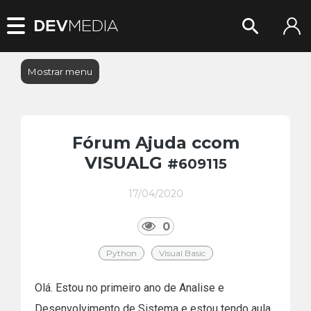
Mostrar menu
Fórum Ajuda ccom
VISUALG
#609115
17/04/2020
0
Python
Visual Basic
Olá. Estou no primeiro ano de Analise e
Desenvolvimento de Sistema e estou tendo aula